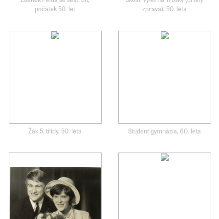
počátek 50. let
zprava), 50. léta
Žák 5. třídy, 50. léta
Student gymnázia, 60. léta