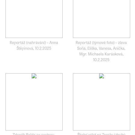
Reportáž (nahrávání) – Anna
Reportáž (týmové foto) – zleva
Štěpinová, 10.2.2025
Soňa, Eliška, Vanesa, Anička,
Mgr. Michaela Karásková,
10.2.2025
Zdeněk Pelda se sestrou,
Školní výlet na Trosky (druhý