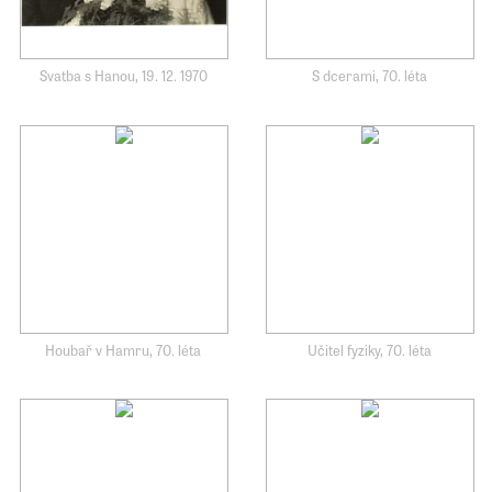
Svatba s Hanou, 19. 12. 1970
S dcerami, 70. léta
Houbař v Hamru, 70. léta
Učitel fyziky, 70. léta