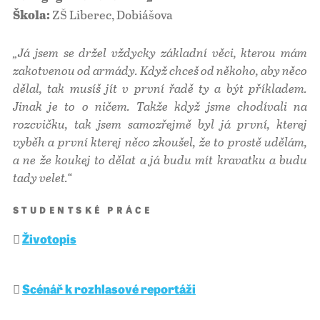
ZŠ Liberec, Dobiášova
Škola:
„Já jsem se držel vždycky základní věci, kterou mám
zakotvenou od armády. Když chceš od někoho, aby něco
dělal, tak musíš jít v první řadě ty a být příkladem.
Jinak je to o ničem. Takže když jsme chodívali na
rozcvičku, tak jsem samozřejmě byl já první, kterej
vyběh a první kterej něco zkoušel, že to prostě udělám,
a ne že koukej to dělat a já budu mít kravatku a budu
tady velet.“
STUDENTSKÉ PRÁCE
Životopis
Scénář k rozhlasové reportáži