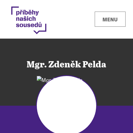
MENU
Mgr. Zdeněk Pelda
Kontakty
Místa
O projektu
Pro města