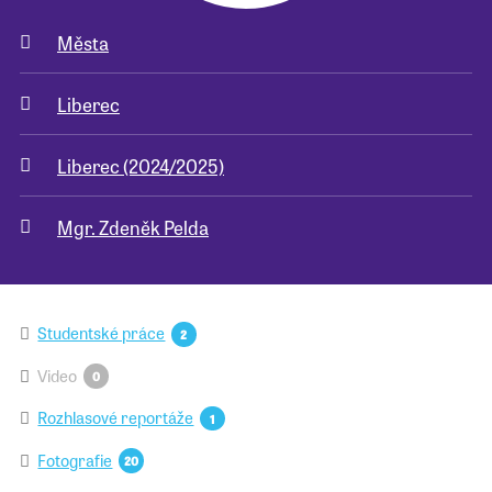
Města
Pro školy
Liberec
Příběhy našich sousedů
Liberec (2024/2025)
Mgr. Zdeněk Pelda
Studentské práce
2
Video
0
Rozhlasové reportáže
1
Fotografie
20