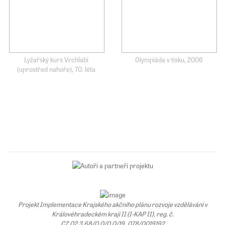
Lyžařský kurs Vrchlabí
Olympiáda v tisku, 2006
(uprostřed nahoře), 70. léta
Projekt Implementace Krajského akčního plánu rozvoje vzdělávání v
Královéhradeckém kraji II (I-KAP II), reg. č.
CZ.02.3.68/0.0/0.0/19_078/0019192