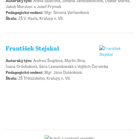
Autorský tým:
Aneta Salačová, Johana Janouškovcová, Otakar Mareš,
Jakub Moravec a Josef Prýmek
Pedagogické vedení:
Mgr. Simona Varhaníková
Škola:
ZŠ V. Havla, Kralupy n. Vlt.
František Stejskal
Autorský tým:
Andrea Švajdová, Martin Bína,
Ivana Oršuliaková, Sára Lewandowská a Vojtěch Červenka
Pedagogické vedení:
Mgr. Jana Dušánková
Škola:
ZŠ Třebízského, Kralupy n. Vlt.