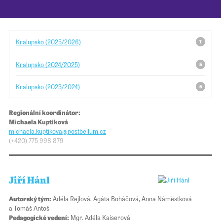
Pro školy
Kralupsko (2025/2026)
7
Příběhy našich sousedů
Kralupsko (2024/2025)
5
Kralupsko (2023/2024)
5
Regionální koordinátor:
Michaela Kuptíková
michaela.kuptikova
@​​postbellum.cz
(+420) 775 998 879
Jiří Hánl
Autorský tým:
Adéla Rejlová, Agáta Boháčová, Anna Náměstková
a Tomáš Antoš
Pedagogické vedení:
Mgr. Adéla Kaiserová