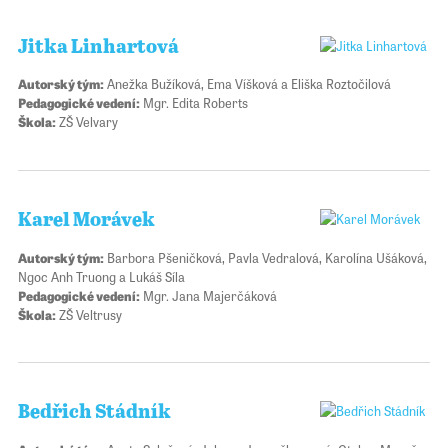
Jitka Linhartová
Autorský tým:
Anežka Bužíková, Ema Víšková a Eliška Roztočilová
Pedagogické vedení:
Mgr. Edita Roberts
Škola:
ZŠ Velvary
Karel Morávek
Autorský tým:
Barbora Pšeničková, Pavla Vedralová, Karolína Ušáková,
Ngoc Anh Truong a Lukáš Síla
Pedagogické vedení:
Mgr. Jana Majerčáková
Škola:
ZŠ Veltrusy
Bedřich Stádník