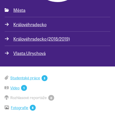
Města
Pro školy
Královéhradecko
Příběhy našich sousedů
Královéhradecko (2018/2019)
Vlasta Ulrychová
Studentské práce
3
Video
1
Rozhlasové reportáže
0
Fotografie
8