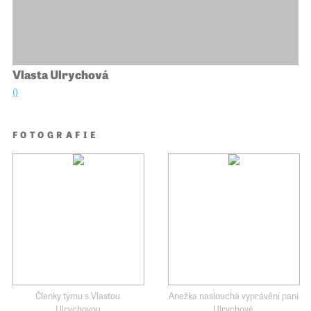
Vlasta Ulrychová
()
FOTOGRAFIE
Členky týmu s Vlastou
Anežka naslouchá vyprávění paní
Ulrychovou
Ulrychové