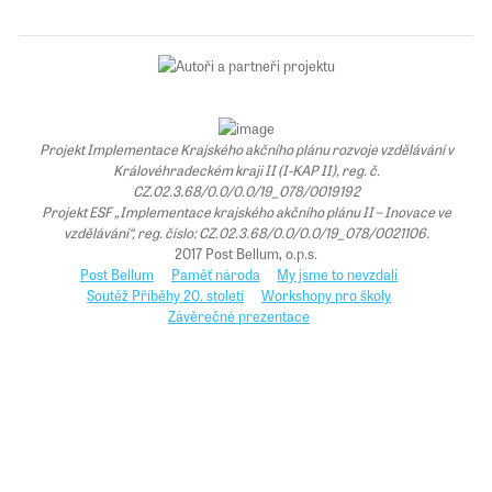
Projekt Implementace Krajského akčního plánu rozvoje vzdělávání v
Královéhradeckém kraji II (I-KAP II), reg. č.
CZ.02.3.68/0.0/0.0/19_078/0019192
Projekt ESF „Implementace krajského akčního plánu II – Inovace ve
vzdělávání“, reg. číslo: CZ.02.3.68/0.0/0.0/19_078/0021106.
2017 Post Bellum, o.p.s.
Post Bellum
Paměť národa
My jsme to nevzdali
Soutěž Příběhy 20. století
Workshopy pro školy
Závěrečné prezentace