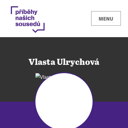
MENU
Vlasta Ulrychová
Kontakty
Místa
O projektu
Pro města