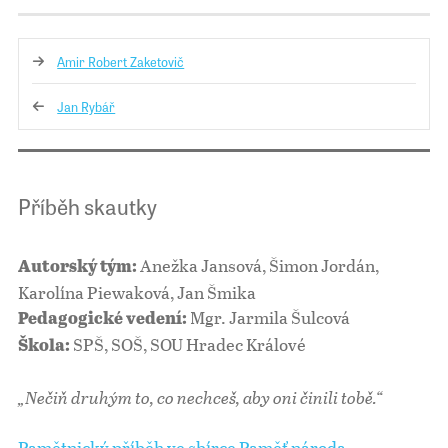
Amir Robert Zaketovič
Jan Rybář
Příběh skautky
Anežka Jansová, Šimon Jordán,
Autorský tým:
Karolína Piewaková, Jan Šmika
Mgr. Jarmila Šulcová
Pedagogické vedení:
SPŠ, SOŠ, SOU Hradec Králové
Škola:
„Nečiň druhým to, co nechceš, aby oni činili tobě.“
Pamětnický příběh ve sbírce Paměť národa