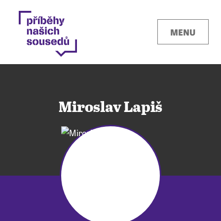
MENU
Miroslav Lapiš
Kontakty
Místa
O projektu
Pro města