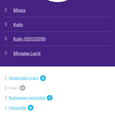
Města
Pro školy
Kolín
Příběhy našich sousedů
Kolín (2017/2018)
Miroslav Lapiš
Studentské práce
3
Video
0
Rozhlasové reportáže
1
Fotografie
8