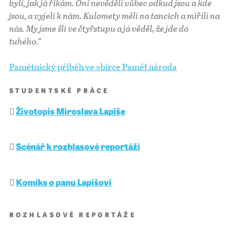
byli, jak já říkám. Oni nevěděli vůbec odkud jsou a kde
jsou, a vyjeli k nám. Kulomety měli na tancích a mířili na
nás. My jsme šli ve čtyřstupu a já věděl, že jde do
tuhého.“
Pamětnický příběh ve sbírce Paměť národa
STUDENTSKÉ PRÁCE
Životopis Miroslava Lapiše
Scénář k rozhlasové reportáži
Komiks o panu Lapišovi
ROZHLASOVÉ REPORTÁŽE