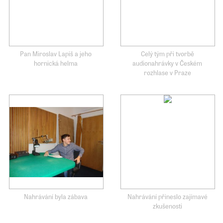
Pan Miroslav Lapiš a jeho
Celý tým při tvorbě
hornická helma
audionahrávky v Českém
rozhlase v Praze
Nahrávání byla zábava
Nahrávání přineslo zajímavé
zkušenosti