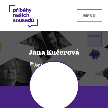
MENU
Jana Kučerová
Kontakty
Místa
O projektu
Pro města