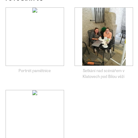
Portrét pamětnice
Setkání nad scénářem v
Klatovech pod Bílou věží