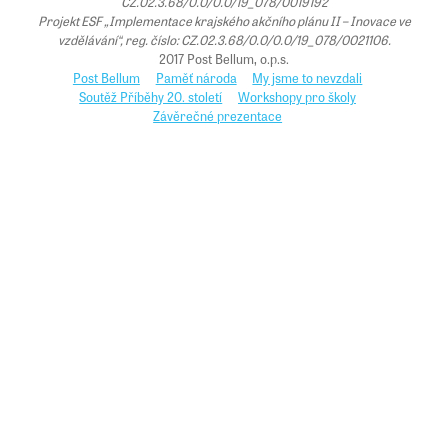
CZ.02.3.68/0.0/0.0/19_078/0019192
Projekt ESF „Implementace krajského akčního plánu II – Inovace ve
vzdělávání“, reg. číslo: CZ.02.3.68/0.0/0.0/19_078/0021106.
2017 Post Bellum, o.p.s.
Post Bellum
Paměť národa
My jsme to nevzdali
Soutěž Příběhy 20. století
Workshopy pro školy
Závěrečné prezentace