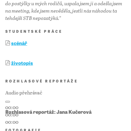
do postýlky u mých rodičů, uspala jsem ji a odešla jsem
na meeting, kde jsem nevěděla, jestli nás náhodou ta
tehdejší STB nepozatýká.
“
STUDENTSKÉ PRÁCE
scénář
životopis
ROZHLASOVÉ REPORTÁŽE
Audio přehrávač
00:00
Rozhlasová reportáž: Jana Kučerová
00:00
00:00
FOTOGRAFIE