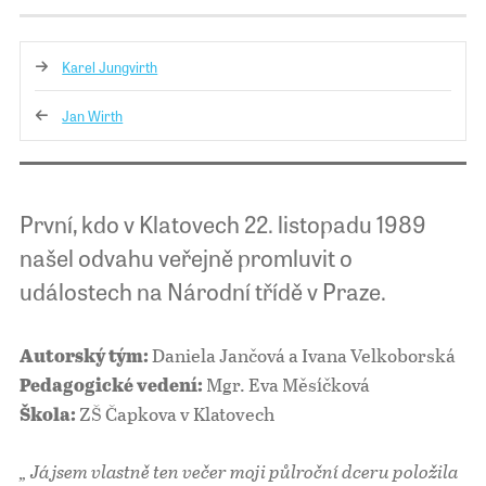
Karel Jungvirth
Jan Wirth
První, kdo v Klatovech 22. listopadu 1989
našel odvahu veřejně promluvit o
událostech na Národní třídě v Praze.
Daniela Jančová a Ivana Velkoborská
Autorský tým:
Mgr. Eva Měsíčková
Pedagogické vedení:
ZŠ Čapkova v Klatovech
Škola:
„ Já jsem vlastně ten večer moji půlroční dceru položila