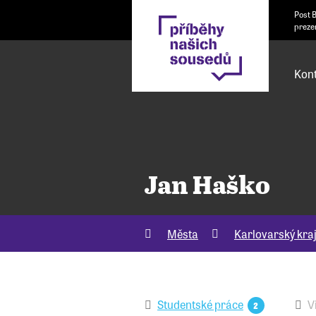
Post 
preze
Kont
Jan Haško
Města
Karlovarský kra
Studentské práce
V
2