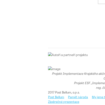
Projekt Implementace Krajského akčního
C
Projekt ESF „Implemen
reg. č
2017 Post Bellum, o.p.s.
Post Bellum
Paměť národa
My jsme t
Závěrečné prezentace