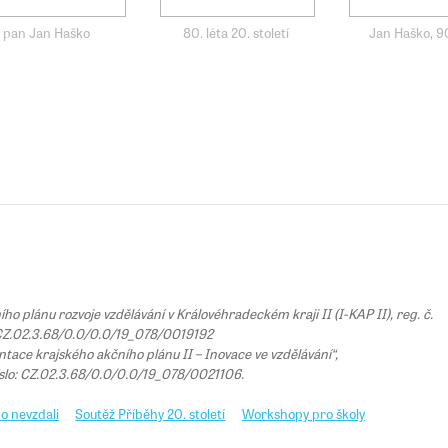
pan Jan Haško
80. léta 20. století
Jan Haško, 90
 plánu rozvoje vzdělávání v Královéhradeckém kraji II (I-KAP II), reg. č.
Z.02.3.68/0.0/0.0/19_078/0019192
tace krajského akčního plánu II – Inovace ve vzdělávání“,
íslo: CZ.02.3.68/0.0/0.0/19_078/0021106.
o nevzdali
Soutěž Příběhy 20. století
Workshopy pro školy