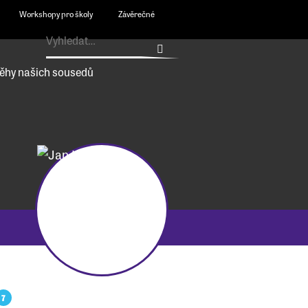
Workshopy pro školy
Závěrečné
ěhy našich sousedů
7