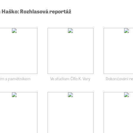
 Haško: Rozhlasová reportáž
ým s pamětníkem
Ve studium ČRo K. Vary
Dokončování r