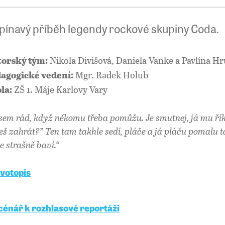
pínavý příběh legendy rockové skupiny Coda.
Nikola Divišová, Daniela Vanke a Pavlína H
orský tým:
Mgr. Radek Holub
agogické vedení:
ZŠ 1. Máje Karlovy Vary
la:
jsem rád, když někomu třeba pomůžu. Je smutnej, já mu řík
eš zahrát?” Ten tam takhle sedí, pláče a já pláču pomalu ta
e strašně baví.“
ivotopis
cénář k rozhlasové reportáži