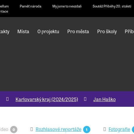
Bellum
Paměť národa
My jsme to nevzdali
Soutěž Příběhy 20. století
ntace
akty
Místa
O projektu
Pro města
Pro školy
Příb
j
Karlovarský kraj (2024/2025)
Jan Haško
ideo
Rozhlasové reportáže
Fotografie
0
1