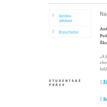
Na
Gordana
Jelínková
Aut
Bruno Fischer
Ped
Ško
„A 
chc
tohl
STUDENTSKÉ
Ž
PRÁCE
S