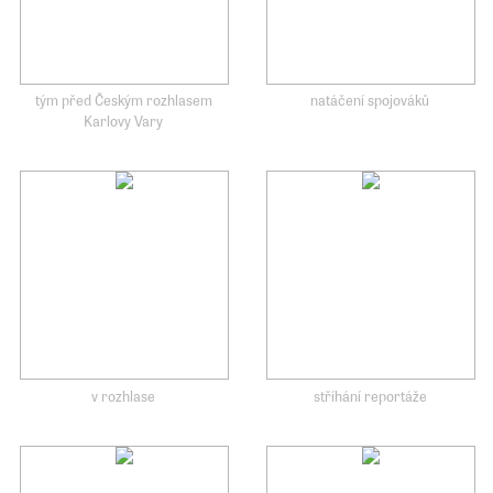
tým před Českým rozhlasem
natáčení spojováků
Karlovy Vary
v rozhlase
stříhání reportáže