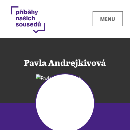
MENU
Pavla Andrejkivová
Kontakty
Místa
O projektu
Pro města