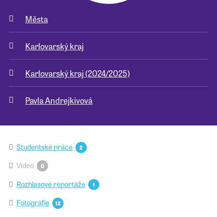
Města
Pro školy
Karlovarský kraj
Příběhy našich sousedů
Karlovarský kraj (2024/2025)
Pavla Andrejkivová
Studentské práce
2
Video
0
Rozhlasové reportáže
1
Fotografie
12