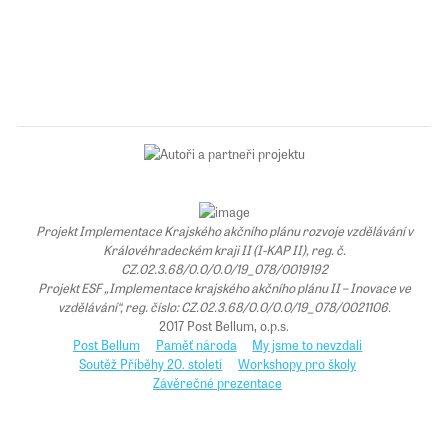
Projekt Implementace Krajského akčního plánu rozvoje vzdělávání v
Královéhradeckém kraji II (I-KAP II), reg. č.
CZ.02.3.68/0.0/0.0/19_078/0019192
Projekt ESF „Implementace krajského akčního plánu II – Inovace ve
vzdělávání“, reg. číslo: CZ.02.3.68/0.0/0.0/19_078/0021106.
2017 Post Bellum, o.p.s.
Post Bellum
Paměť národa
My jsme to nevzdali
Soutěž Příběhy 20. století
Workshopy pro školy
Závěrečné prezentace