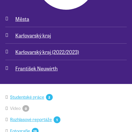
Města
Karlovarský kraj
Karlovarský kraj (2022/2023)
František Neuwirth
Studentské práce
2
Video
0
Rozhlasové reportáže
1
Fotografie
19