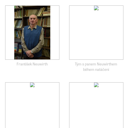
František Neuwirth
Tým s panem Neuwirthem
během natáčení