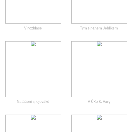
V rozhlase
Tým s panem Jehlíkem
Natáčení spojováků
V ČRo K. Vary