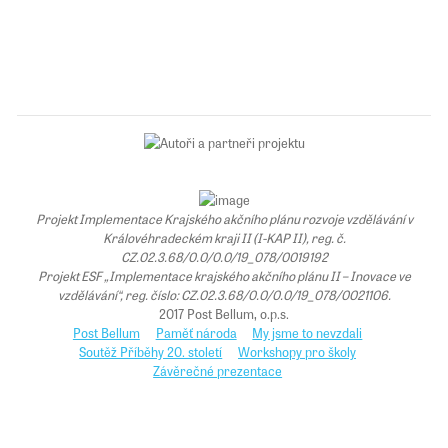
Projekt Implementace Krajského akčního plánu rozvoje vzdělávání v
Královéhradeckém kraji II (I-KAP II), reg. č.
CZ.02.3.68/0.0/0.0/19_078/0019192
Projekt ESF „Implementace krajského akčního plánu II – Inovace ve
vzdělávání“, reg. číslo: CZ.02.3.68/0.0/0.0/19_078/0021106.
2017 Post Bellum, o.p.s.
Post Bellum
Paměť národa
My jsme to nevzdali
Soutěž Příběhy 20. století
Workshopy pro školy
Závěrečné prezentace