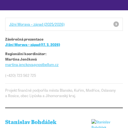
Pro školy
Jižní Morava – západ (2025/2026)
5
Příběhy našich sousedů
Závěrečná prezentace
Jižní Morava – západ (17. 3. 2026)
Regionální koordinátor:
Martina Jenčková
martina.jenckova
@​​postbellum.cz
(+420) 723 562 725
Projekt finančně podpořila města Blansko, Kuřim, Modřice, Oslavany
a Rosice, obec Lipůvka a Jihomoravský kraj.
Stanislav Bohdálek