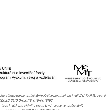
 plánu rozvoje vzdělávání v Královéhradeckém kraji II (I-KAP II), reg. č.
Z.02.3.68/0.0/0.0/19_078/0019192
tace krajského akčního plánu II – Inovace ve vzdělávání“,