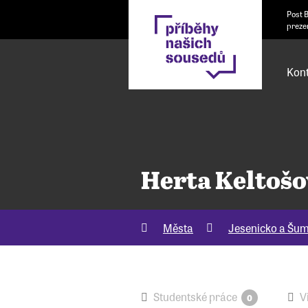
Post 
preze
Kont
Herta Keltošo
Města
Jesenicko a Šu
Studentské práce
V
0