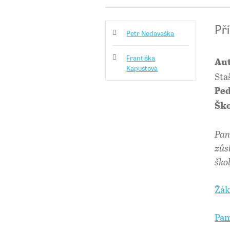
Př
Petr Nedavaška
Františka
Aut
Kapustová
Sta
Ped
Ško
Pan
zůs
ško
Žák
Pam