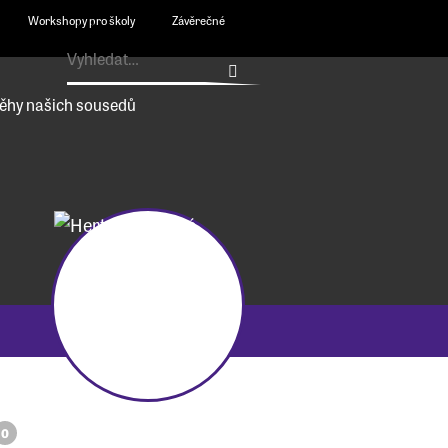
Workshopy pro školy
Závěrečné
ěhy našich sousedů
0