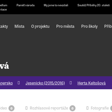
Bellum
Paměť národa
My jsme to nevzdali
Soutěž Příběhy 20. století
ntace
akty
Místa
O projektu
Pro města
Pro školy
Příb
vá
mpersko
Jesenicko (2015/2016)
Herta Keltošová
ideo
Rozhlasové reportáže
Fotografie
0
0