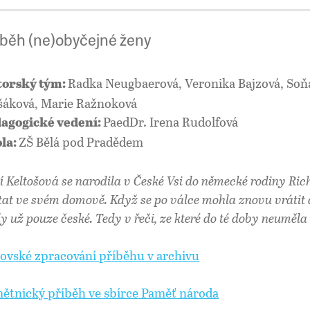
íběh (ne)obyčejné ženy
Radka Neugbaerová, Veronika Bajzová, Soň
orský tým:
šáková, Marie Ražnoková
PaedDr. Irena Rudolfová
agogické vedení:
ZŠ Bělá pod Pradědem
la:
í Keltošová se narodila v České Vsi do německé rodiny Ric
tat ve svém domově. Když se po válce mohla znovu vrátit d
ly už pouze české. Tedy v řeči, ze které do té doby neuměla
ovské zpracování příběhu v archivu
ětnický příběh ve sbírce Paměť národa