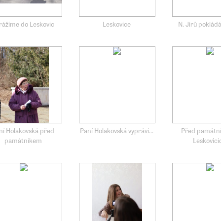
rážíme do Leskovic
Leskovice
N. Jírů poklád
ní Holakovská před
Paní Holakovská vypráví...
Před památn
památníkem
Leskovicí