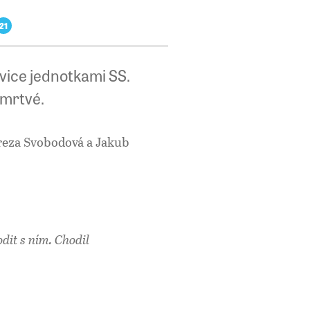
21
ovice jednotkami SS.
 mrtvé.
ereza Svobodová a Jakub
dit s ním. Chodil