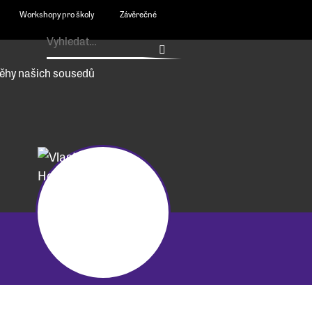
Workshopy pro školy
Závěrečné
ěhy našich sousedů