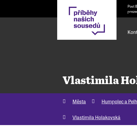
Post 
preze
Kont
Vlastimila H
Města
Humpolec a Pel
Vlastimila Holakovská