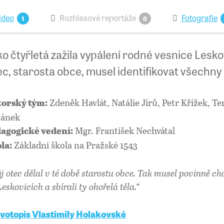
ideo
Rozhlasové reportáže
Fotografie
1
0
o čtyřletá zažila vypálení rodné vesnice Lesk
c, starosta obce, musel identifikovat všechny
Zdeněk Havlát, Natálie Jírů, Petr Křížek, T
orský tým:
bánek
Mgr. František Nechvátal
agogické vedení:
Základní škola na Pražské 1543
la:
j otec dělal v té době starostu obce. Tak musel povinně cho
eskovicích a sbírali ty ohořelá těla.“
ivotopis Vlastimily Holakovské