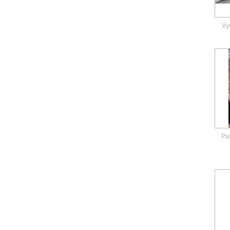
Vy
Pa