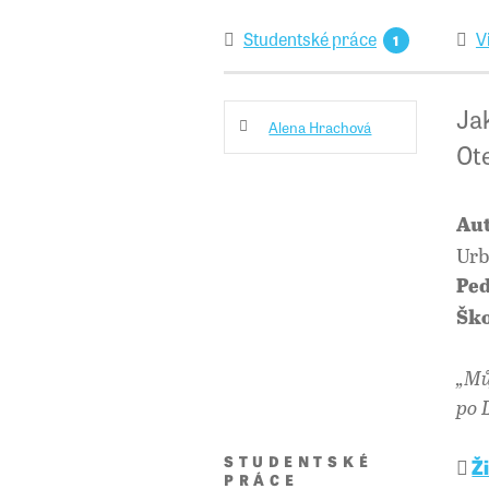
Studentské práce
V
1
Jak
Alena Hrachová
Ote
Aut
Ur
Ped
Ško
„Mů
po L
STUDENTSKÉ
Ž
PRÁCE