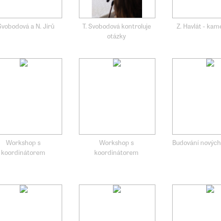
 Svobodová a N. Jírů
T. Svobodová kontroluje
Z. Havlát - ka
otázky
Workshop s
Workshop s
Budování nových
koordinátorem
koordinátorem