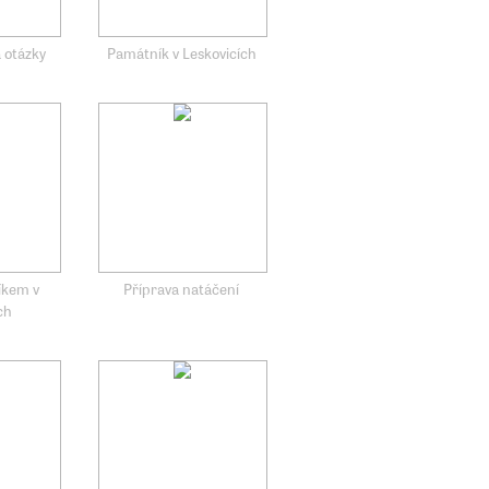
á otázky
Památník v Leskovicích
íkem v
Příprava natáčení
ch