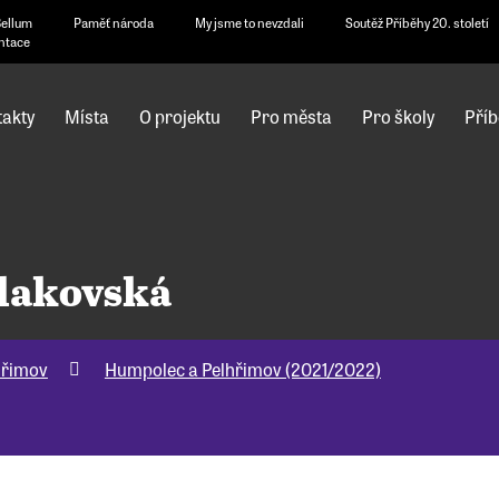
Bellum
Paměť národa
My jsme to nevzdali
Soutěž Příběhy 20. století
ntace
akty
Místa
O projektu
Pro města
Pro školy
Příb
olakovská
hřimov
Humpolec a Pelhřimov (2021/2022)