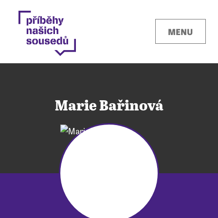
MENU
Marie Bařinová
Kontakty
Místa
O projektu
Pro města