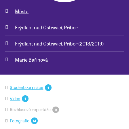
Města
Pro školy
Frýdlant nad Ostravicí, Příbor
Příběhy našich sousedů
Frýdlant nad Ostravicí, Příbor (2018/2019)
Marie Bařinová
Studentské práce
1
Video
1
Rozhlasové reportáže
0
Fotografie
14