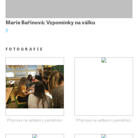
Marie Bařinová: Vzpomínky na válku
()
FOTOGRAFIE
Příprava na setkání s pamětnicí
Příprava na setkání s pamětnicí