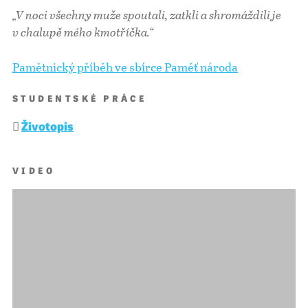
„V noci všechny muže spoutali, zatkli a shromáždili je
v chalupě mého kmotříčka.“
Pamětnický příběh ve sbírce Paměť národa
STUDENTSKÉ PRÁCE
Životopis
VIDEO