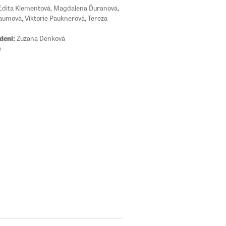
dita Klementová, Magdalena Ďuranová,
aumová, Viktorie Pauknerová, Tereza
dení:
Zuzana Denková
e