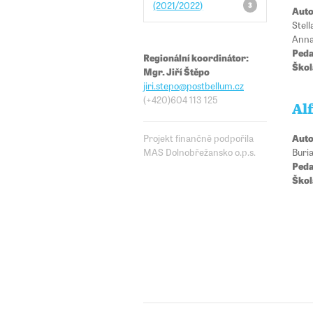
(2021/2022)
3
Auto
Stel
Anna
Peda
Regionální koordinátor:
Škol
Mgr. Jiří Štěpo
jiri.stepo
@​​postbellum.cz
(+420)604 113 125
Al
Auto
Projekt finančně podpořila
Buri
MAS Dolnobřežansko o.p.s.
Peda
Škol