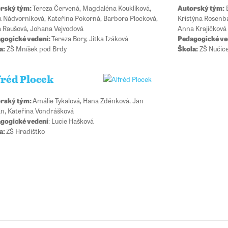
rský tým:
Tereza Červená, Magdaléna Kouklíková,
Autorský tým:
E
la Nádvorníková, Kateřina Pokorná, Barbora Plocková,
Kristýna Rosenb
 Raušová, Johana Vejvodová
Anna Krajíčková
gogické vedení:
Tereza Bory, Jitka Izáková
Pedagogické ve
a:
ZŠ Mníšek pod Brdy
Škola:
ZŠ Nučic
fréd Plocek
rský tým:
Amálie Tykalová, Hana Zděnková, Jan
an, Kateřina Vondrášková
gogické vedení
: Lucie Hašková
a:
ZŠ Hradištko