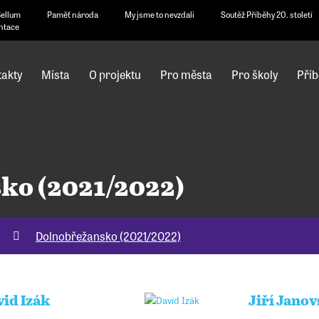
Bellum
Paměť národa
My jsme to nevzdali
Soutěž Příběhy 20. století
ntace
akty
Místa
O projektu
Pro města
Pro školy
Příb
ko (2021/2022)
Dolnobřežansko (2021/2022)
vid Izák
Jiří Janov