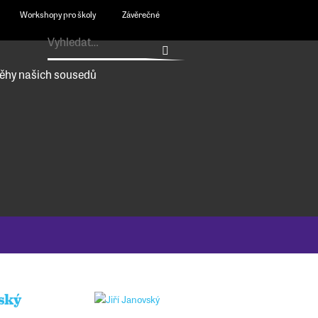
Workshopy pro školy
Závěrečné
ěhy našich sousedů
ský