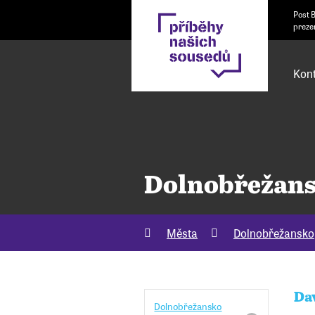
Post 
preze
Kont
Dolnobřežans
Města
Dolnobřežansko
Da
Dolnobřežansko