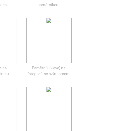
idea
pamětníkem
a na
Pamětník (vlevo) na
nímku
fotografii se svým otcem