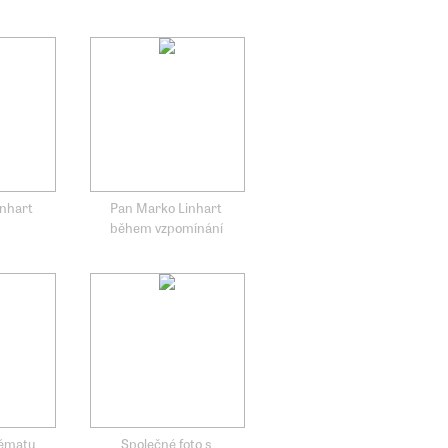
inhart
Pan Marko Linhart
během vzpomínání
hématu
Společné foto s