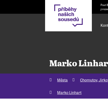
Post 
preze
Kont
Marko Linhar
Města
Chomutov, Jirko
Marko Linhart