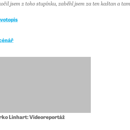
kočil jsem z toho stupínku, zaběhl jsem za ten kaštan a tam u
ivotopis
cénář
ko Linhart: Videoreportáž