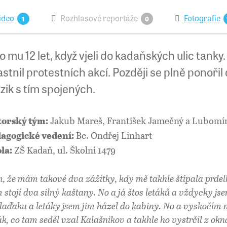
ideo
Rozhlasové reportáže
Fotografie
1
0
o mu 12 let, když vjeli do kadaňských ulic tanky.
stnil protestních akcí. Později se plně ponoř
izik s tím spojených.
Jakub Mareš, František Jamečný a Lubom
orský tým:
Bc. Ondřej Linhart
agogické vedení:
ZŠ Kadaň, ul. Školní 1479
la:
m, že mám takové dva zážitky, kdy mě takhle štípala prde
 stojí dva silný kaštany. No a já štos letáků a vždycky js
laďaku a letáky jsem jim házel do kabiny. No a vyskočím n
ák, co tam seděl vzal Kalašnikov a takhle ho vystrčil z okn