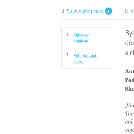
Studentské práce
V
2
Byl
Miroslav
úča
Nyklíček
a r
Petr Tonatiuh
Heller
Aut
Ped
Ško
„Ví
Tam
nák
voj