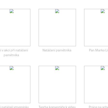
i v akci při natáčení
Natáčení pamětníka
Pan Marko L
pamětníka
i natáčejí vzpomínky
Tvorba komentáře k videu
Práce na sc