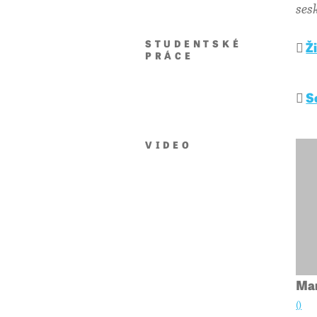
ses
STUDENTSKÉ
Ž
PRÁCE
S
VIDEO
Mar
()