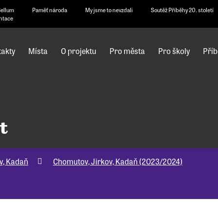
Bellum
Paměť národa
My jsme to nevzdali
Soutěž Příběhy 20. století
ntace
akty
Místa
O projektu
Pro města
Pro školy
Příb
t
v, Kadaň
Chomutov, Jirkov, Kadaň (2023/2024)