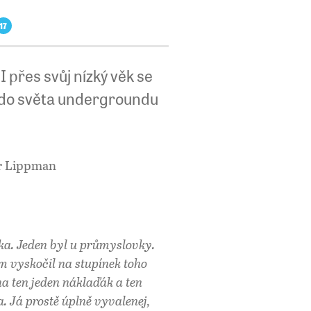
17
 I přes svůj nízký věk se
il do světa undergroundu
ír Lippman
lka. Jeden byl u průmyslovky.
em vyskočil na stupínek toho
a ten jeden náklaďák a ten
a. Já prostě úplně vyvalenej,