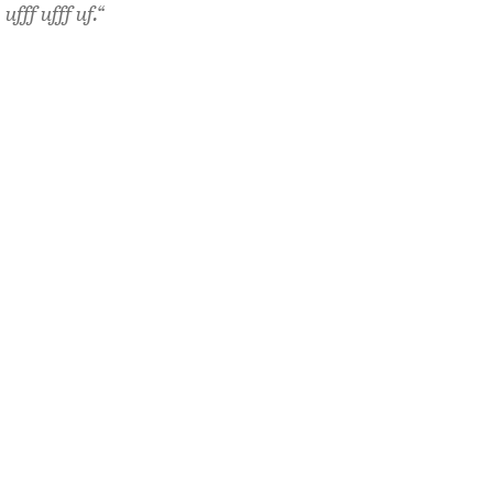
fff ufff uf.“