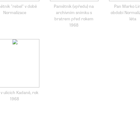
ětník "rebel" v době
Pamětník (vpředu) na
Pan Marko Lin
Normalizace
archivním snímku s
období Normaliz
bratrem před rokem
léta
1968
 v ulicích Kadaně, rok
1968