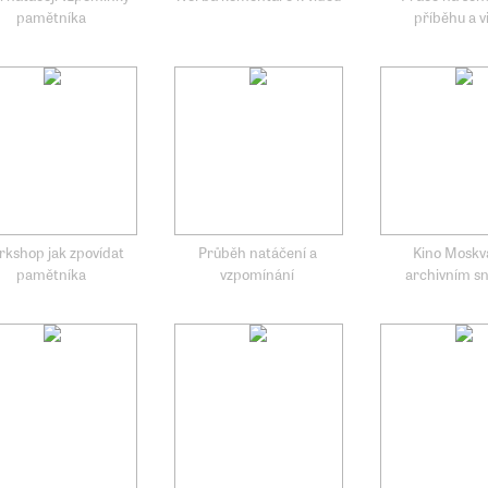
pamětníka
příběhu a v
kshop jak zpovídat
Průběh natáčení a
Kino Moskv
pamětníka
vzpomínání
archivním s