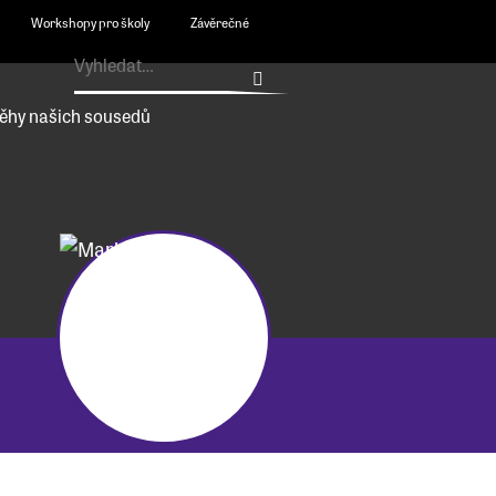
Workshopy pro školy
Závěrečné
ěhy našich sousedů