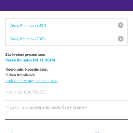
Pro školy
Český Krumlov (2024)
5
Příběhy našich sousedů
Český Krumlov (2019)
6
Závěrečná prezentace
Český Krumlov (14. 11. 2024)
Regionální koordinátor:
Eliška Rolníková
Eliska.rolnikova@​​postbellum.cz
mob: +420 606 792 323
Projekt finančně podpořilo město Český Krumlov.