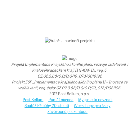
Projekt Implementace Krajského akčního plánu rozvoje vzdělávání v
Královéhradeckém kraji II (I-KAP II), reg. č.
CZ.02.3.68/0.0/0.0/19_078/0019192
Projekt ESF „Implementace krajského akčního plánu II – Inovace ve
vzdělávání“, reg. číslo: CZ.02.3.68/0.0/0.0/19_078/0021106.
2017 Post Bellum, o.p.s.
Post Bellum
Paměť národa
My jsme to nevzdali
Soutěž Příběhy 20. století
Workshopy pro školy
Závěrečné prezentace