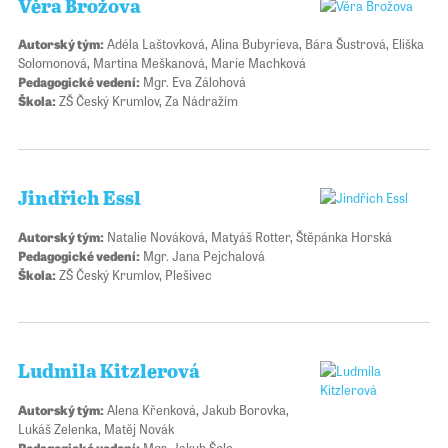
Věra Brožova
Autorský tým:
Adéla Laštovková,
Alina Bubyrieva, Bára Šustrová, Eliška
Solomonová, Martina Meškanová, Marie Machková
Pedagogické vedení:
Mgr. Eva Zálohová
Škola:
ZŠ Český Krumlov, Za Nádražím
Jindřich Essl
Autorský tým:
Natalie Nováková, Matyáš Rotter, Štěpánka Horská
Pedagogické vedení:
Mgr. Jana Pejchalová
Škola:
ZŠ Český Krumlov, Plešivec
Ludmila Kitzlerová
Autorský tým:
Alena Křenková, Jakub Borovka,
Lukáš Zelenka, Matěj Novák
Pedagogické vedení:
Mgr. Jakub Šolc