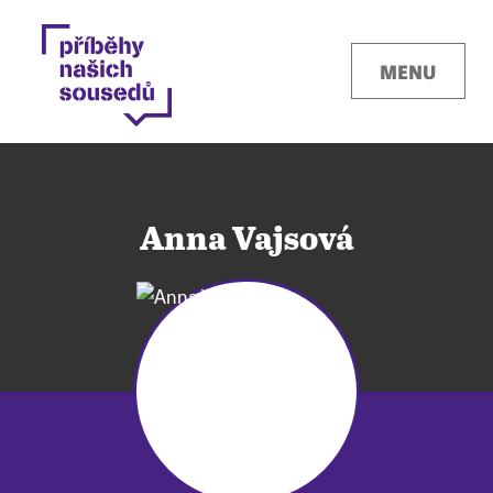
MENU
Anna Vajsová
Kontakty
Místa
O projektu
Pro města