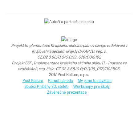
Projekt Implementace Krajského akčního plánu rozvoje vzdělávání v
Královéhradeckém kraji II (I-KAP II), reg. č.
CZ.02.3.68/0.0/0.0/19_078/0019192
Projekt ESF „Implementace krajského akčního plánu II – Inovace ve
vzdělávání“, reg. číslo: CZ.02.3.68/0.0/0.0/19_078/0021106.
2017 Post Bellum, o.p.s.
Post Bellum
Paměť národa
My jsme to nevzdali
Soutěž Příběhy 20. století
Workshopy pro školy
Závěrečné prezentace