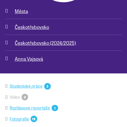
Města
Pro školy
Českotřebovsko
Příběhy našich sousedů
Českotřebovsko (2024/2025)
Anna Vajsová
Studentské práce
3
Video
0
Rozhlasové reportáže
1
Fotografie
18