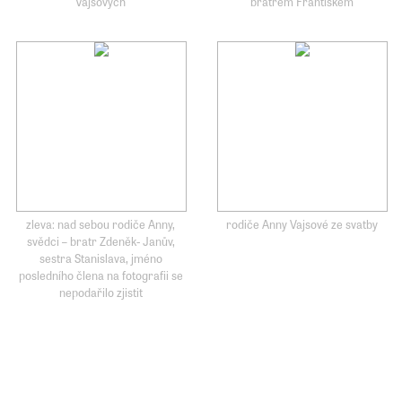
Vajsových
bratrem Františkem
zleva: nad sebou rodiče Anny,
rodiče Anny Vajsové ze svatby
svědci – bratr Zdeněk- Janův,
sestra Stanislava, jméno
posledního člena na fotografii se
nepodařilo zjistit