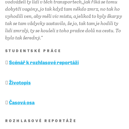
vodváželi ty lidi v těch transportech, jak říká se tomu
dobytčí vagóny, jo tak když tam někdo zmrz, no tak ho
vyhodili ven, aby měli víc místa, a jelikož to byly škarpy
tak se tam vždycky zastavilo, že jo, tak tam je hodili ty
lidi zmrzlý, ty se kouleli z toho pražce dolů na cestu. To
bylo tak šeredný.“
STUDENTSKÉ PRÁCE
Scénář k rozhlasové reportáži
Životopis
Časová osa
ROZHLASOVÉ REPORTÁŽE