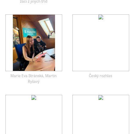
žáci z jiných tříd
Marie Eva Stránská, Martin
Český rozhlas
Ryšavý