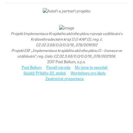
Projekt Implementace Krajského akčního plánu rozvoje vzdělávání v
Královéhradeckém kraji II (I-KAP II), reg. č.
CZ.02.3.68/0.0/0.0/19_078/0019192
Projekt ESF „Implementace krajského akčního plánu II – Inovace ve
vzdělávání“, reg. číslo: CZ.02.3.68/0.0/0.0/19_078/0021106.
2017 Post Bellum, o.p.s.
Post Bellum
Paměť národa
My jsme to nevzdali
Soutěž Příběhy 20. století
Workshopy pro školy
Závěrečné prezentace