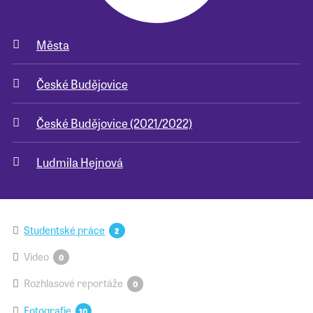
Města
České Budějovice
České Budějovice (2021/2022)
Ludmila Hejnová
Studentské práce
2
Video
0
Rozhlasové reportáže
0
Fotografie
10