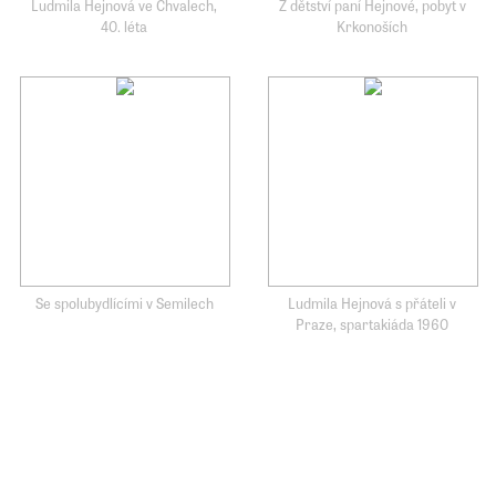
Ludmila Hejnová ve Chvalech,
Z dětství paní Hejnové, pobyt v
40. léta
Krkonoších
Se spolubydlícími v Semilech
Ludmila Hejnová s přáteli v
Praze, spartakiáda 1960