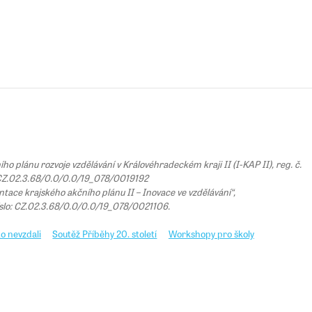
 plánu rozvoje vzdělávání v Královéhradeckém kraji II (I-KAP II), reg. č.
Z.02.3.68/0.0/0.0/19_078/0019192
tace krajského akčního plánu II – Inovace ve vzdělávání“,
íslo: CZ.02.3.68/0.0/0.0/19_078/0021106.
o nevzdali
Soutěž Příběhy 20. století
Workshopy pro školy