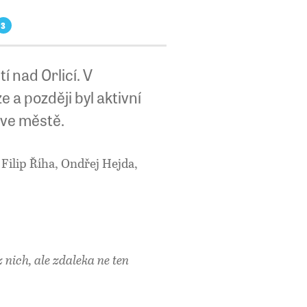
3
í nad Orlicí. V
 a později byl aktivní
 ve městě.
ilip Říha, Ondřej Hejda,
z nich, ale zdaleka ne ten