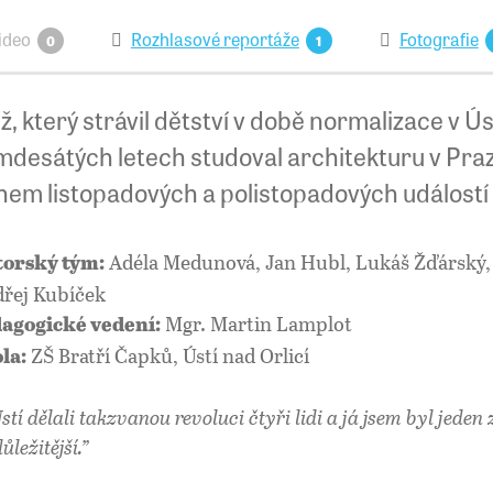
ideo
Rozhlasové reportáže
Fotografie
0
1
, který strávil dětství v době normalizace v Úst
desátých letech studoval architekturu v Praze
hem listopadových a polistopadových událostí
Adéla Medunová, Jan Hubl, Lukáš Žďárský, F
orský tým:
řej Kubíček
Mgr. Martin Lamplot
agogické vedení:
ZŠ Bratří Čapků, Ústí nad Orlicí
la:
stí dělali takzvanou revoluci čtyři lidi a já jsem byl jeden 
ůležitější.”