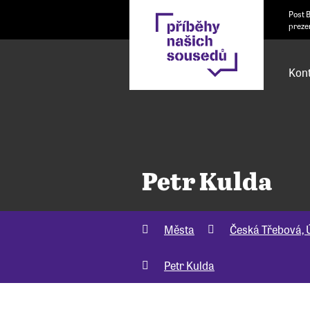
Post 
preze
Kont
Petr Kulda
Města
Česká Třebová, Ú
Petr Kulda