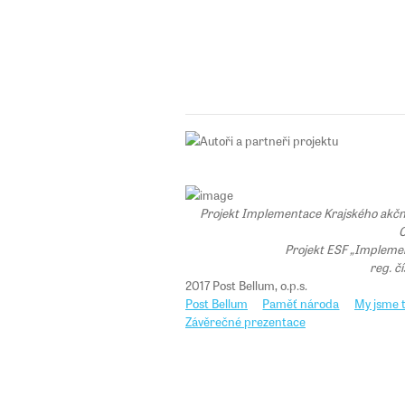
Projekt Implementace Krajského akčního
C
Projekt ESF „Implemen
reg. č
2017 Post Bellum, o.p.s.
Post Bellum
Paměť národa
My jsme t
Závěrečné prezentace