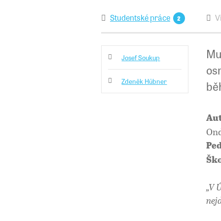
Studentské práce
V
2
Muž
Josef Soukup
osm
Zdeněk Hübner
bě
Aut
Ond
Ped
Ško
„V Ú
nejd