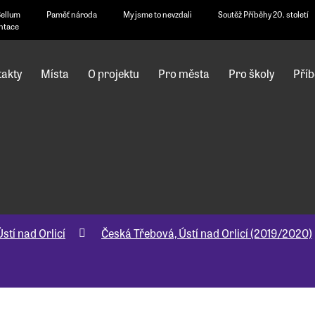
Bellum
Paměť národa
My jsme to nevzdali
Soutěž Příběhy 20. století
ntace
akty
Místa
O projektu
Pro města
Pro školy
Příb
stí nad Orlicí
Česká Třebová, Ústí nad Orlicí (2019/2020)