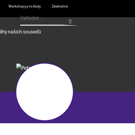
Workshopy pro školy
Závěrečné
ěhy našich sousedů