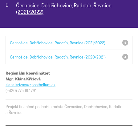
Černošice, Dobřichovice, Radotín, Řevnice
(2021/2022)
Pro školy
Příběhy našich sousedů
Černošice, Dobřichovice, Radotín, Řevnice (2021/2022)
5
Černošice, Dobřichovice, Radotín, Řevnice (2020/2021)
4
Regionální koordinátor:
Mgr. Klára Křížová
klara.krizova
@​​postbellum.c
z
(+420) 775 197 791
Projekt finančně podpořila města Černošice, Dobřichovice, Radotín
a Řevnice.