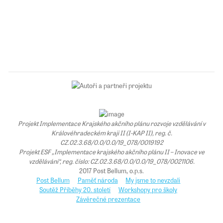
Projekt Implementace Krajského akčního plánu rozvoje vzdělávání v
Královéhradeckém kraji II (I-KAP II), reg. č.
CZ.02.3.68/0.0/0.0/19_078/0019192
Projekt ESF „Implementace krajského akčního plánu II – Inovace ve
vzdělávání“, reg. číslo: CZ.02.3.68/0.0/0.0/19_078/0021106.
2017 Post Bellum, o.p.s.
Post Bellum
Paměť národa
My jsme to nevzdali
Soutěž Příběhy 20. století
Workshopy pro školy
Závěrečné prezentace