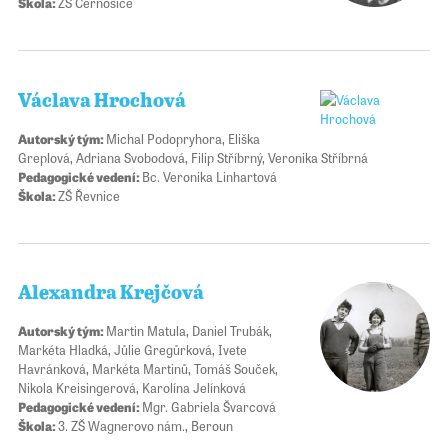
Škola:
ZŠ Černošice
Václava Hrochová
Autorský tým:
Michal Podopryhora, Eliška
Greplová, Adriana Svobodová, Filip Stříbrný, Veronika Stříbrná
Pedagogické vedení:
Bc. Veronika Linhartová
Škola:
ZŠ Řevnice
Alexandra Krejčová
Autorský tým:
Martin Matula, Daniel Trubák,
Markéta Hladká, Jůlie Gregůrková, Ivete
Havránková, Markéta Martinů, Tomáš Souček,
Nikola Kreisingerová, Karolína Jelínková
Pedagogické vedení:
Mgr. Gabriela Švarcová
Škola:
3. ZŠ Wagnerovo nám., Beroun