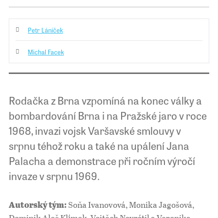
Petr Láníček
Michal Facek
Rodačka z Brna vzpomíná na konec války a
bombardování Brna i na Pražské jaro v roce
1968, invazi vojsk Varšavské smlouvy v
srpnu téhož roku a také na upálení Jana
Palacha a demonstrace při ročním výročí
invaze v srpnu 1969.
Soňa Ivanovová, Monika Jagošová,
Autorský tým:
Dominik Aleš Klímek, Vojtěch Navrátil a Veronika