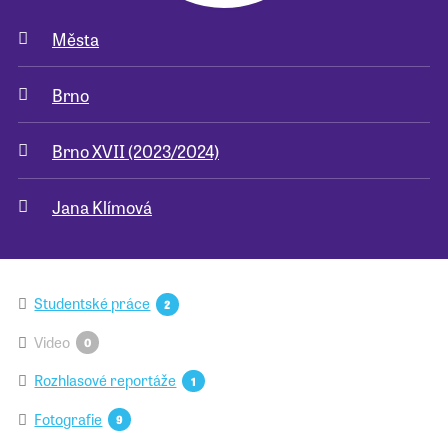
Města
Pro školy
Brno
Příběhy našich sousedů
Brno XVII (2023/2024)
Jana Klímová
Studentské práce
2
Video
0
Rozhlasové reportáže
1
Fotografie
9