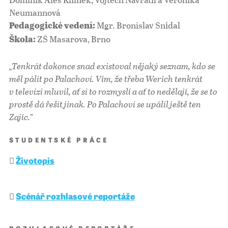
Neumannová
Mgr. Bronislav Snídal
Pedagogické vedení:
ZŠ Masarova, Brno
Škola:
„Tenkrát dokonce snad existoval nějaký seznam, kdo se
měl pálit po Palachovi. Vím, že třeba Werich tenkrát
v televizi mluvil, ať si to rozmyslí a ať to nedělají, že se to
prostě dá řešit jinak. Po Palachovi se upálil ještě ten
Zajíc.”
STUDENTSKÉ PRÁCE
Životopis
Scénář rozhlasové reportáže