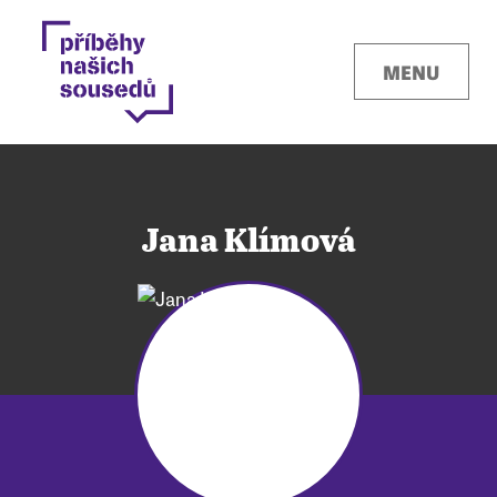
MENU
Jana Klímová
Kontakty
Místa
O projektu
Pro města