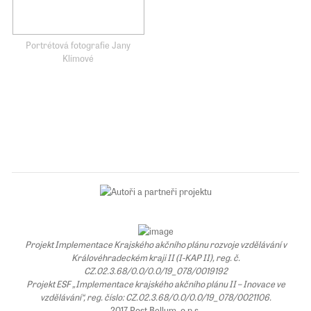
Portrétová fotografie Jany
Klímové
Projekt Implementace Krajského akčního plánu rozvoje vzdělávání v
Královéhradeckém kraji II (I-KAP II), reg. č.
CZ.02.3.68/0.0/0.0/19_078/0019192
Projekt ESF „Implementace krajského akčního plánu II – Inovace ve
vzdělávání“, reg. číslo: CZ.02.3.68/0.0/0.0/19_078/0021106.
2017 Post Bellum, o.p.s.