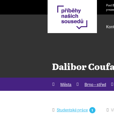
Post 
preze
Kont
Dalibor Coufa
Města
Brno – střed
Studentské práce
V
1