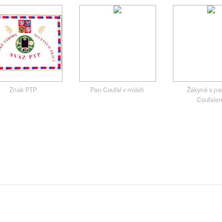
Znak PTP
Pan Coufal v mládí
Žákyně s 
Coufale