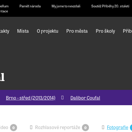
Bellum
Paměť národa
My jsme to nevzdali
Soutěž Příběhy 20. století
ntace
akty
Místa
O projektu
Pro města
Pro školy
Příb
l
Brno - střed (2013/2014)
Dalibor Coufal
ideo
Rozhlasové reportáže
Fotografie
0
0