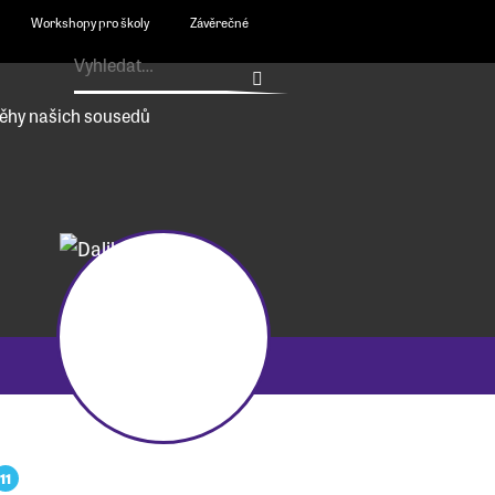
Workshopy pro školy
Závěrečné
ěhy našich sousedů
11