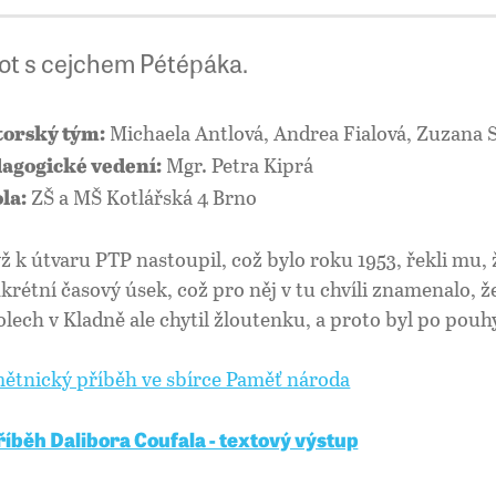
vot s cejchem Pétépáka.
Michaela Antlová, Andrea Fialová, Zuzana S
orský tým:
Mgr. Petra Kiprá
agogické vedení:
ZŠ a MŠ Kotlářská 4 Brno
la:
ž k útvaru PTP nastoupil, což bylo roku 1953, řekli mu, 
krétní časový úsek, což pro něj v tu chvíli znamenalo, ž
olech v Kladně ale chytil žloutenku, a proto byl po pou
ětnický příběh ve sbírce Paměť národa
̌íběh Dalibora Coufala - textový výstup