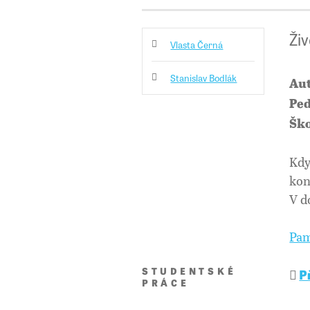
Ži
Vlasta Černá
Stanislav Bodlák
Aut
Ped
Ško
Kdy
kon
V d
Pam
STUDENTSKÉ
Pr
PRÁCE