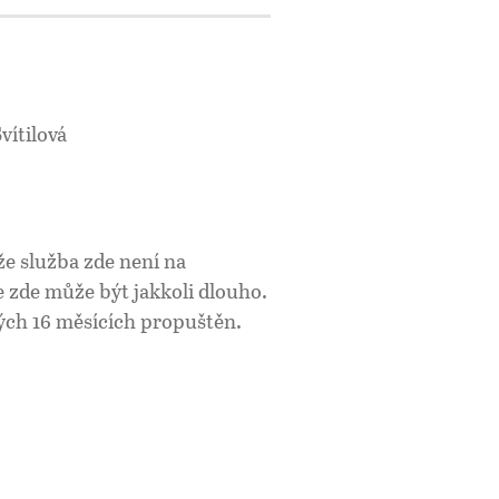
vítilová
že služba zde není na
e zde může být jakkoli dlouho.
hých 16 měsících propuštěn.