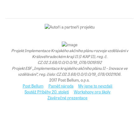
Projekt Implementace Krajského akčního plánu rozvoje vzdělávání v
Královéhradeckém kraji II (I-KAP II), reg. č.
CZ.02.3.68/0.0/0.0/19_078/0019192
Projekt ESF „Implementace krajského akčního plánu II – Inovace ve
vzdělávání“, reg. číslo: CZ.02.3.68/0.0/0.0/19_078/0021106.
2017 Post Bellum, o.p.s.
Post Bellum
Paměť národa
My jsme to nevzdali
Soutěž Příběhy 20. století
Workshopy pro školy
Závěrečné prezentace