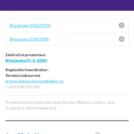
Pro školy
Břeclavsko (2025/2026)
7
Příběhy našich sousedů
Břeclavsko (2018/2019)
8
Závěrečná prezentace
Břeclavsko (11. 6. 2026)
Regionální koordinátor:
Terezie Leskourová
terezie.leskourova@​​postbellum.cz
(+420) 608 902 566
Projekt finančně podpořila města Břeclav, Mikulov a Valtice, obec
Prušánky a Jihomoravský kraj.