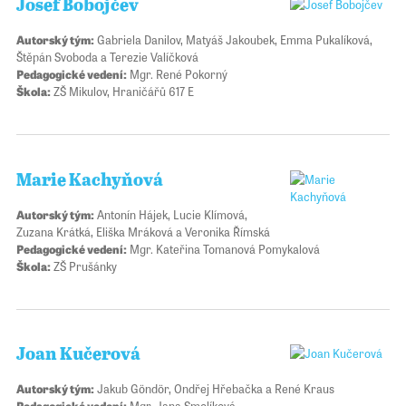
Josef Bobojčev
Autorský tým:
Gabriela Danilov, Matyáš Jakoubek, Emma Pukalíková,
Štěpán Svoboda a Terezie Valíčková
Pedagogické vedení:
Mgr. René Pokorný
Škola:
ZŠ Mikulov, Hraničářů 617 E
Marie Kachyňová
Autorský tým:
Antonín Hájek, Lucie Klímová,
Zuzana Krátká, Eliška Mráková a Veronika Římská
Pedagogické vedení:
Mgr. Kateřina Tomanová Pomykalová
Škola:
ZŠ Prušánky
Joan Kučerová
Autorský tým:
Jakub Göndör, Ondřej Hřebačka a René Kraus
Pedagogické vedení:
Mgr. Jana Smolíková