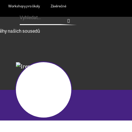
Workshopy pro školy
Závěrečné
ěhy našich sousedů