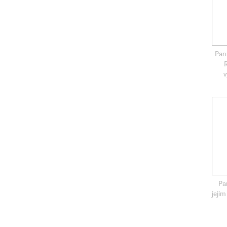
Pan
v
Pa
její