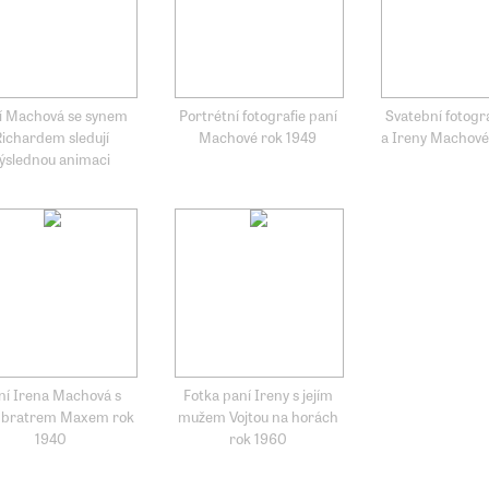
í Machová se synem
Portrétní fotografie paní
Svatební fotogra
Richardem sledují
Machové rok 1949
a Ireny Machové
ýslednou animaci
ní Irena Machová s
Fotka paní Ireny s jejím
m bratrem Maxem rok
mužem Vojtou na horách
1940
rok 1960