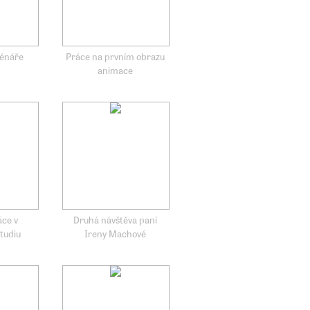
cénáře
Práce na prvním obrazu
animace
áce v
Druhá návštěva paní
tudiu
Ireny Machové