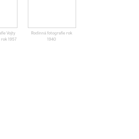
fie Vojty
Rodinná fotografie rok
 rok 1957
1940