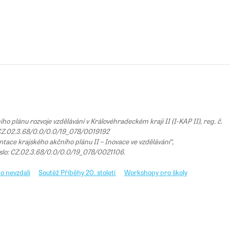
 plánu rozvoje vzdělávání v Královéhradeckém kraji II (I-KAP II), reg. č.
Z.02.3.68/0.0/0.0/19_078/0019192
tace krajského akčního plánu II – Inovace ve vzdělávání“,
íslo: CZ.02.3.68/0.0/0.0/19_078/0021106.
o nevzdali
Soutěž Příběhy 20. století
Workshopy pro školy