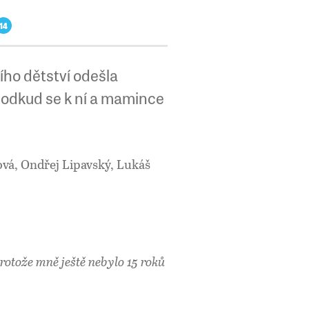
14
ího dětství odešla
 odkud se k ní a mamince
á, Ondřej Lipavský, Lukáš
protože mně ještě nebylo 15 roků