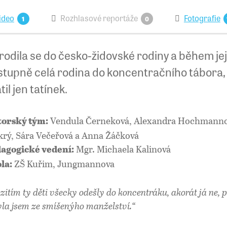
ideo
Rozhlasové reportáže
Fotografie
1
0
odila se do česko-židovské rodiny a během jej
stupně celá rodina do koncentračního tábora,
til jen tatínek.
Vendula Černeková, Alexandra Hochmannov
orský tým:
rý, Sára Večeřová a Anna Žáčková
Mgr. Michaela Kalinová
agogické vedení:
ZŠ Kuřim, Jungmannova
la:
zitím ty děti všecky odešly do koncentráku, akorát já ne, 
yla jsem ze smíšenýho manželství.
“