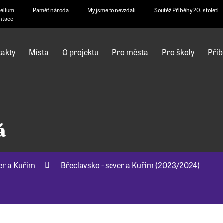
Bellum
Paměť národa
My jsme to nevzdali
Soutěž Příběhy 20. století
ntace
akty
Místa
O projektu
Pro města
Pro školy
Příb
á
er a Kuřim
Břeclavsko - sever a Kuřim (2023/2024)