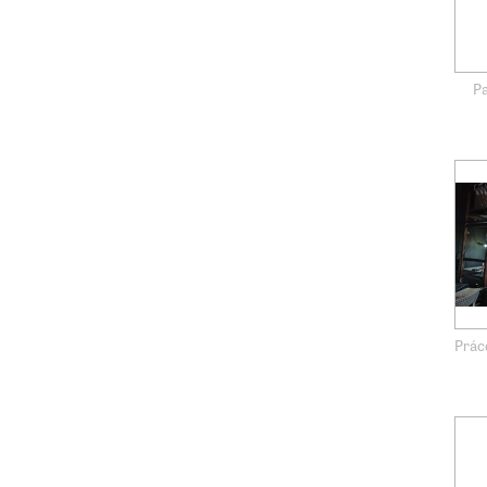
P
Prác