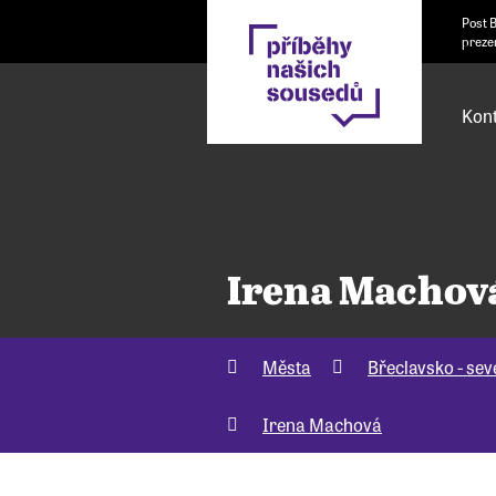
Post 
preze
Kont
Irena Machov
Města
Břeclavsko - sev
Irena Machová