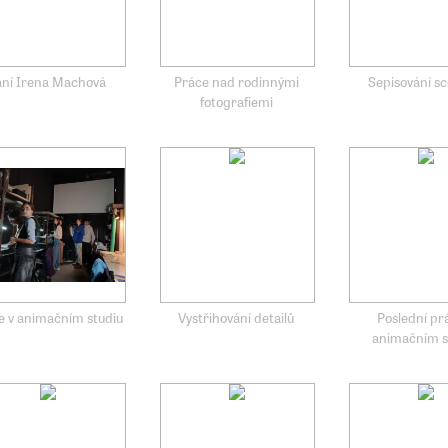
aní Irena Machová
Práce nad rodinnými
Sepisování s
fotografiemi
e v animačním studiu
Vystřihování detailů
Poslední pr
animačním s