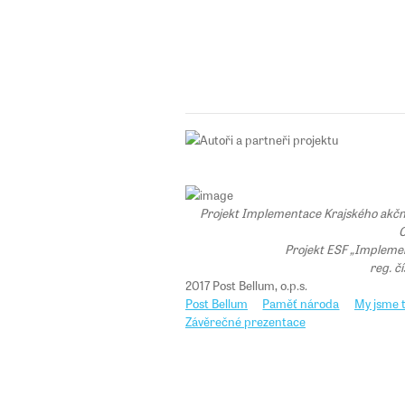
Projekt Implementace Krajského akčního
C
Projekt ESF „Implemen
reg. č
2017 Post Bellum, o.p.s.
Post Bellum
Paměť národa
My jsme t
Závěrečné prezentace