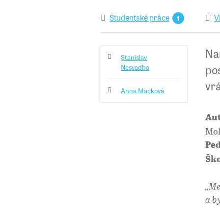
Studentské práce
V
1
Nar
Stanislav
po
Nesvadba
vrá
Anna Macková
Aut
Mok
Ped
Ško
„
Me
a b