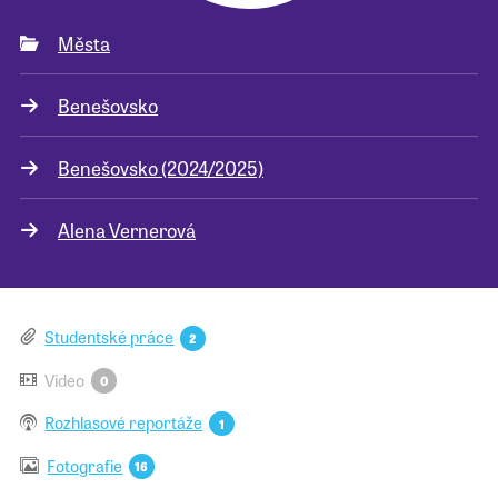
Města
Pro školy
Benešovsko
Příběhy našich sousedů
Benešovsko (2024/2025)
Alena Vernerová
Studentské práce
2
Video
0
Rozhlasové reportáže
1
Fotografie
16