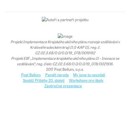
Projekt Implementace Krajského akčního plánu rozvoje vzdělávání v
Královéhradeckém kraji II (I-KAP II), reg. č.
CZ.02.3.68/0.0/0.0/19_078/0019192
Projekt ESF „Implementace krajského akčního plánu II – Inovace ve
vzdělávání“, reg. číslo: CZ.02.3.68/0.0/0.0/19_078/0021106.
2017 Post Bellum, o.p.s.
Post Bellum
Paměť národa
My jsme to nevzdali
Soutěž Příběhy 20. století
Workshopy pro školy
Závěrečné prezentace