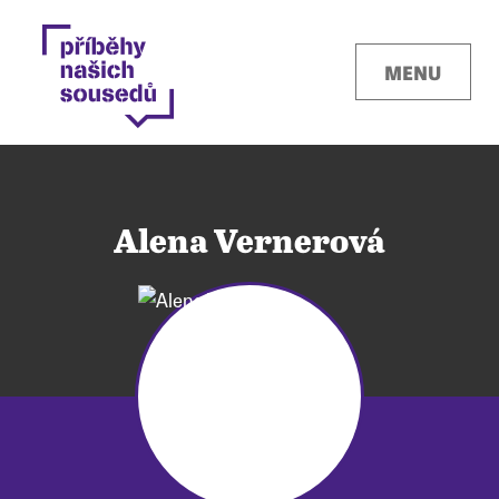
MENU
Alena Vernerová
Kontakty
Místa
O projektu
Pro města