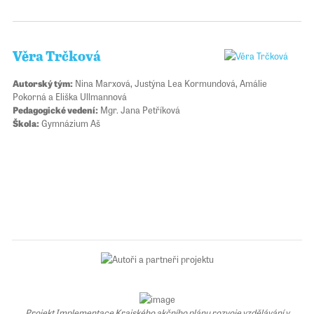
Věra Trčková
Autorský tým:
Nina Marxová, Justýna Lea Kormundová, Amálie
Pokorná a Eliška Ullmannová
Pedagogické vedení:
Mgr. Jana Petříková
Škola:
Gymnázium Aš
Projekt Implementace Krajského akčního plánu rozvoje vzdělávání v