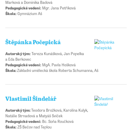
Marková a Dominika Badová
Pedagogické vedení:
Mgr. Jana Petříková
Škola:
Gymnázium Aš
Štěpánka Počepická
Autorský tým:
Tereza Kunášková, Jan Popelka
a Eda Berkovec
Pedagogické vedení:
MgA. Pavla Hošková
Škola:
Základní umělecká škola Roberta Schumanna, Aš
Vlastimil Šindelář
Autorský tým:
Teodora Brožková, Karolína Kulyk,
Natálie Strnadová a Matyáš Svíček
Pedagogické vedení:
Bc. Soňa Roučková
Škola:
ZŠ Bečov nad Teplou