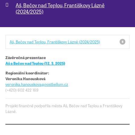
Aš, Bečov nad Teplou, Františkovy Lázně
(2024/2025)
Pro školy
Příběhy našich sousedů
Aš, Bečov nad Teplou, Františkovy Lázně (2024/2025)
6
Závěrečná prezentace
Aš a Bečov nad Teplou (12. 3. 2025)
Regionální koordinátor:
Veronika Hanousková
veronika.hanouskova@​​postbellum.cz
(+420)
602 422 169
Projekt finančně podpořila města Aš, Bečov nad Teplou a Františkovy
Lázně.