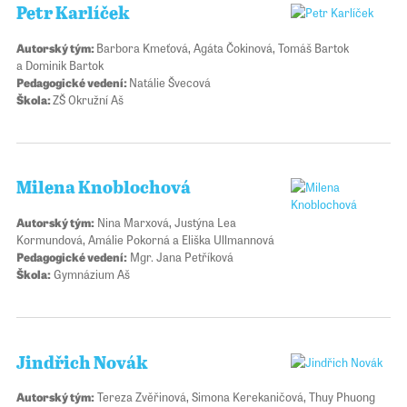
Petr Karlíček
Autorský tým:
Barbora Kmeťová, Agáta Čokinová, Tomáš Bartok
a Dominik Bartok
Pedagogické vedení:
Natálie Švecová
Škola:
ZŠ Okružní Aš
Milena Knoblochová
Autorský tým:
Nina Marxová, Justýna Lea
Kormundová, Amálie Pokorná a Eliška Ullmannová
Pedagogické vedení:
Mgr. Jana Petříková
Škola:
Gymnázium Aš
Jindřich Novák
Autorský tým:
Tereza Zvěřinová, Simona Kerekaničová, Thuy Phuong