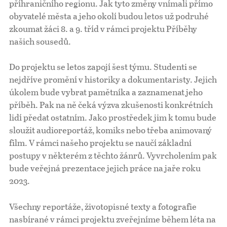
příhraničního regionu. Jak tyto změny vnímali přímo
obyvatelé města a jeho okolí budou letos už podruhé
Pro školy
zkoumat žáci 8. a 9. tříd v rámci projektu Příběhy
našich sousedů.
Příběhy našich sousedů
Do projektu se letos zapojí šest týmu. Studenti se
nejdříve promění v historiky a dokumentaristy. Jejich
úkolem bude vybrat pamětníka a zaznamenat jeho
příběh. Pak na ně čeká výzva zkušenosti konkrétních
lidí předat ostatním. Jako prostředek jim k tomu bude
sloužit audioreportáž, komiks nebo třeba animovaný
film. V rámci našeho projektu se naučí základní
postupy v některém z těchto žánrů. Vyvrcholením pak
bude veřejná prezentace jejich práce na jaře roku
2023.
Všechny reportáže, životopisné texty a fotografie
nasbírané v rámci projektu zveřejníme během léta na