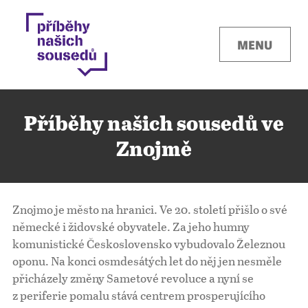
MENU
Příběhy našich sousedů ve
Znojmě
Kontakty
Znojmo je město na hranici. Ve 20. století přišlo o své
Místa
německé i židovské obyvatele. Za jeho humny
komunistické Československo vybudovalo Železnou
oponu. Na konci osmdesátých let do něj jen nesměle
O projektu
přicházely změny Sametové revoluce a nyní se
z periferie pomalu stává centrem prosperujícího
Pro města