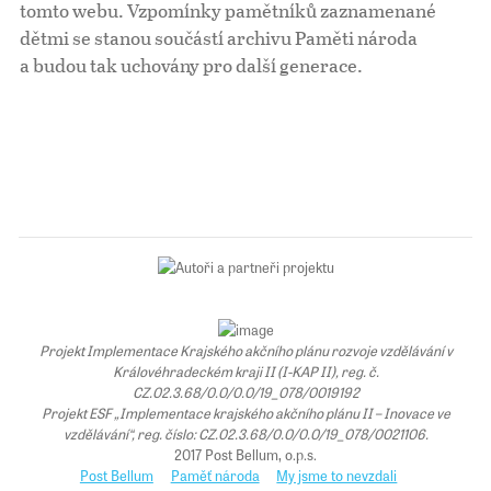
tomto webu. Vzpomínky pamětníků zaznamenané
dětmi se stanou součástí archivu Paměti národa
a budou tak uchovány pro další generace.
Projekt Implementace Krajského akčního plánu rozvoje vzdělávání v
Královéhradeckém kraji II (I-KAP II), reg. č.
CZ.02.3.68/0.0/0.0/19_078/0019192
Projekt ESF „Implementace krajského akčního plánu II – Inovace ve
vzdělávání“, reg. číslo: CZ.02.3.68/0.0/0.0/19_078/0021106.
2017 Post Bellum, o.p.s.
Post Bellum
Paměť národa
My jsme to nevzdali