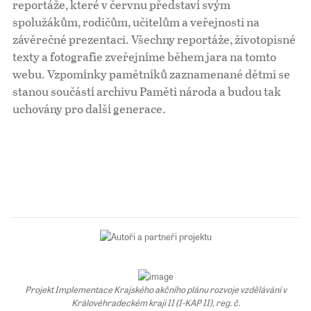
reportáže, které v červnu představí svým
spolužákům, rodičům, učitelům a veřejnosti na
Pro školy
závěrečné prezentaci. Všechny reportáže, životopisné
texty a fotografie zveřejníme během jara na tomto
Příběhy našich sousedů
webu. Vzpomínky pamětníků zaznamenané dětmi se
stanou součástí archivu Paměti národa a budou tak
uchovány pro další generace.
Projekt Implementace Krajského akčního plánu rozvoje vzdělávání v
Královéhradeckém kraji II (I-KAP II), reg. č.