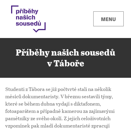
MENU
Příběhy našich sousedů
v Táboře
Kontakty
Studenti z Tábora se již počtvrté stali na několik
Místa
měsíců dokumentaristy. V březnu sestavili týmy,
které se během dubna vydají s diktafonem,
fotoaparátem a případně kamerou za zajímavými
O projektu
pamětníky ze svého okolí. Z jejich celoživotních
vzpomínek pak mladí dokumentaristé zpracují
Pro města