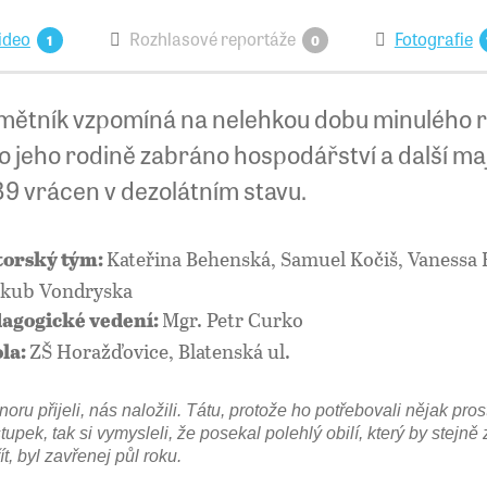
ideo
Rozhlasové reportáže
Fotografie
1
0
mětník vzpomíná na nelehkou dobu minulého 
o jeho rodině zabráno hospodářství a další maj
89 vrácen v dezolátním stavu.
Kateřina Behenská, Samuel Kočiš, Vanessa
orský tým:
akub Vondryska
Mgr. Petr Curko
agogické vedení:
ZŠ Horažďovice, Blatenská ul.
la:
noru přijeli, nás naložili. Tátu, protože ho potřebovali nějak pro
tupek, tak si vymysleli, že posekal polehlý obilí, který by stejně
ít, byl zavřenej půl roku.