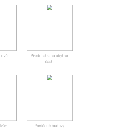
 dvůr
Přední strana obytné
části
dvůr
Poničené budovy