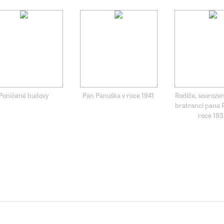
Poničené budovy
Pan Panuška v roce 1941
Rodiče, sourozen
bratranci pana 
roce 19