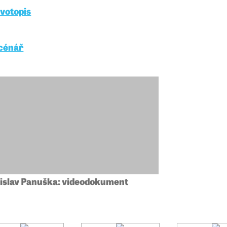
ivotopis
cénář
islav Panuška: videodokument