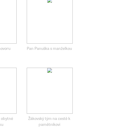
hovoru
Pan Panuška s manželkou
 obytné
Žákovský tým na cestě k
ku
pamětníkovi