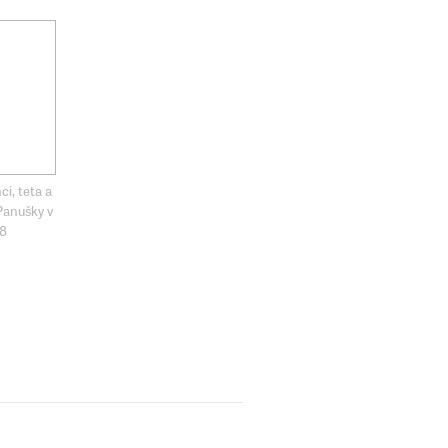
ci, teta a
Panušky v
38