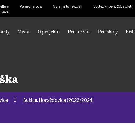
Bellum
Paměť národa
My jsme to nevzdali
Soutěž Příběhy 20. století
ntace
akty
Místa
O projektu
Pro města
Pro školy
Příb
uška
vice
Sušice, Horažďovice (2023/2024)