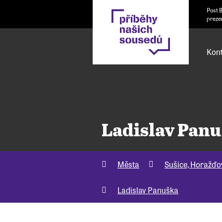
Post 
preze
Kont
Ladislav Pan
Města
Sušice, Horažďo
Ladislav Panuška