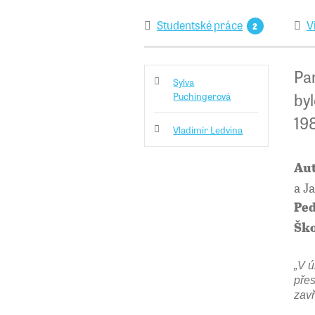
Studentské práce
V
2
Pa
Sylva
byl
Puchingerová
19
Vladimír Ledvina
Aut
a J
Ped
Ško
„V ú
přes
zavř