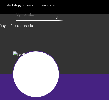
Workshopy pro školy
Závěrečné
ěhy našich sousedů