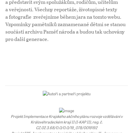
a představit svým spolužákům, rodičům, učitelům
a veřejnosti. Všechny reportáže, životopisné texty
Pro školy
a fotografie zveřejníme během jara na tomto webu.
Vzpomínky pamětníků zaznamenané dětmi se stanou
Příběhy našich sousedů
součástí archivu Paměť národa a budou tak uchovány
pro další generace.
Projekt Implementace Krajského akčního plánu rozvoje vzdělávání v
Královéhradeckém kraji II (I-KAP II), reg. č.
CZ.02.3.68/0.0/0.0/19_078/0019192