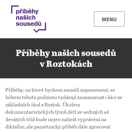
MENU
Příběhy našich sousedů
v Roztokách
Kontakty
Příběhy, na které bychom neměli zapomenout, se
Místa
během tohoto podzimu vydávají zaznamenat i žáci ze
základních škol z Roztok. Úkolem
dokumentaristických týmů dětí ze sedmých až
O projektu
devátých tříd bude nejen nahrát vyprávění na
diktafon, ale pamětnický příběh dále zpracovat
Pro města