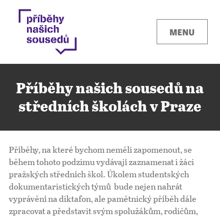
MENU
Příběhy našich sousedů na
středních školách v Praze
Kontakty
Příběhy, na které bychom neměli zapomenout, se
Místa
během tohoto podzimu vydávají zaznamenat i žáci
pražských středních škol. Úkolem studentských
dokumentaristických týmů bude nejen nahrát
O projektu
vyprávění na diktafon, ale pamětnický příběh dále
zpracovat a představit svým spolužákům, rodičům,
Pro města