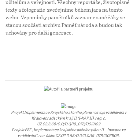
učitelům a veřejnosti. Všechny reportáže, životopisné
texty a fotografie zveřejníme během jara na tomto
Pro školy
webu. Vzpomínky pamětníků zaznamenané žáky se
stanou součástí archivu Paměť národa a budou tak
Příběhy našich sousedů
uchovány pro další generace.
Projekt Implementace Krajského akčního plánu rozvoje vzdělávání v
Královéhradeckém kraji II (I-KAP II), reg. č.
CZ.02.3.68/0.0/0.0/19_078/0019192
Projekt ESF „Implementace krajského akčního plánu II – Inovace ve
vzdělávání“, reg. číslo: CZ.02.3.68/0.0/0.0/19_078/0021106.