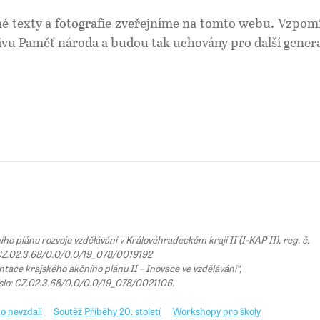
sné texty a fotografie zveřejníme na tomto webu. Vzp
ivu Paměť národa a budou tak uchovány pro další gener
 plánu rozvoje vzdělávání v Královéhradeckém kraji II (I-KAP II), reg. č.
Z.02.3.68/0.0/0.0/19_078/0019192
tace krajského akčního plánu II – Inovace ve vzdělávání“,
íslo: CZ.02.3.68/0.0/0.0/19_078/0021106.
o nevzdali
Soutěž Příběhy 20. století
Workshopy pro školy