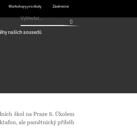
Workshopy pro školy
Závěrečné
ěhy našich sousedů
dních škol na Praze 8. Úkolem
ktafon, ale pamětnický příběh