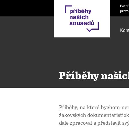
Post 
preze
Kont
Příběhy našic
Příběhy, na které bychom nem
žákovských dokumentaristický
dále zpracovat a představit s