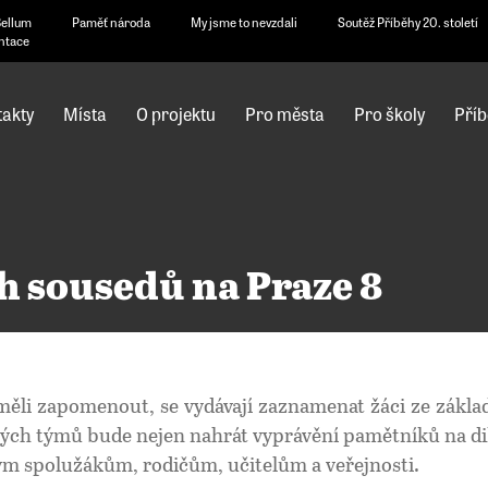
Bellum
Paměť národa
My jsme to nevzdali
Soutěž Příběhy 20. století
ntace
akty
Místa
O projektu
Pro města
Pro školy
Příb
h sousedů na Praze 8
ěli zapomenout, se vydávají zaznamenat žáci ze zákla
ch týmů bude nejen nahrát vyprávění pamětníků na di
vým spolužákům, rodičům, učitelům a veřejnosti.