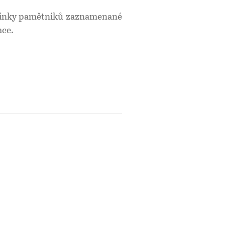
omínky pamětníků zaznamenané
ace.