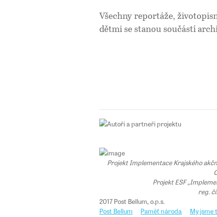
Všechny reportáže, životopi
dětmi se stanou součástí arch
Projekt Implementace Krajského akčního
C
Projekt ESF „Implemen
reg. č
2017 Post Bellum, o.p.s.
Post Bellum
Paměť národa
My jsme t