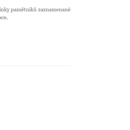
omínky pamětníků zaznamenané
ace.