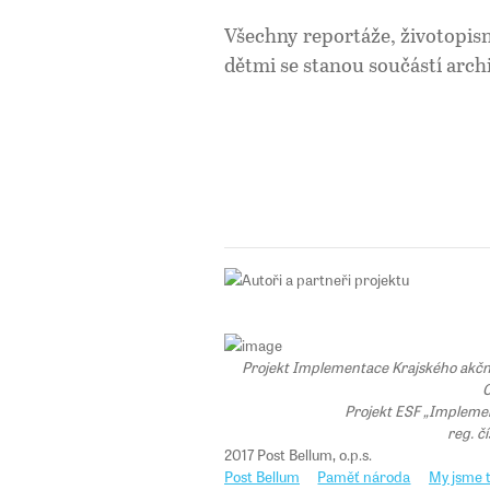
Všechny reportáže, životopi
dětmi se stanou součástí arch
Projekt Implementace Krajského akčního
C
Projekt ESF „Implemen
reg. č
2017 Post Bellum, o.p.s.
Post Bellum
Paměť národa
My jsme t