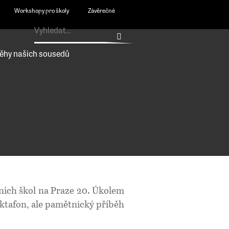
Workshopy pro školy
Závěrečné
ěhy našich sousedů
ních škol na Praze 20. Úkolem
ktafon, ale pamětnický příběh