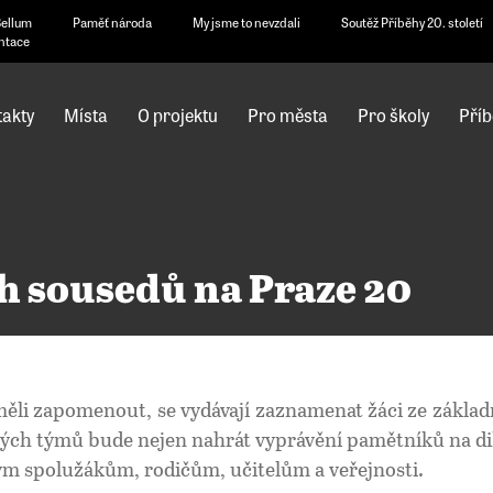
Bellum
Paměť národa
My jsme to nevzdali
Soutěž Příběhy 20. století
ntace
akty
Místa
O projektu
Pro města
Pro školy
Příb
h sousedů na Praze 20
ěli zapomenout, se vydávají zaznamenat žáci ze základ
ch týmů bude nejen nahrát vyprávění pamětníků na di
vým spolužákům, rodičům, učitelům a veřejnosti.