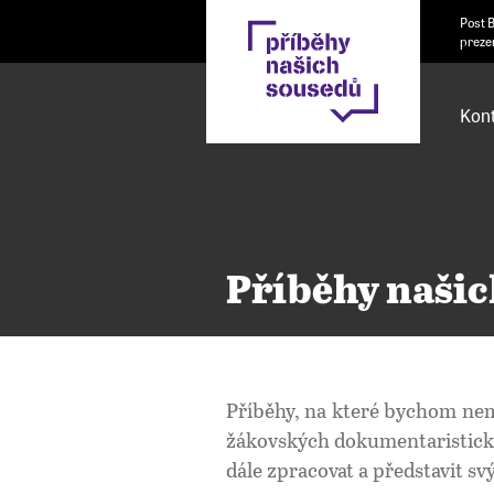
Post 
preze
Kont
Příběhy našic
Příběhy, na které bychom nem
žákovských dokumentaristický
dále zpracovat a představit s