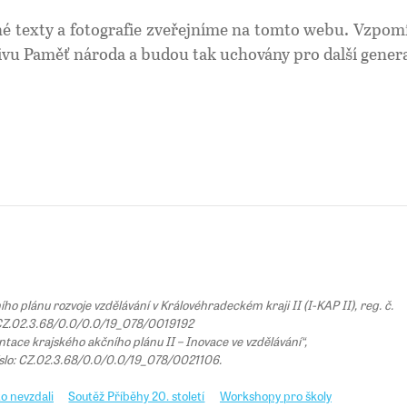
sné texty a fotografie zveřejníme na tomto webu. Vzp
ivu Paměť národa a budou tak uchovány pro další gener
 plánu rozvoje vzdělávání v Královéhradeckém kraji II (I-KAP II), reg. č.
Z.02.3.68/0.0/0.0/19_078/0019192
tace krajského akčního plánu II – Inovace ve vzdělávání“,
íslo: CZ.02.3.68/0.0/0.0/19_078/0021106.
o nevzdali
Soutěž Příběhy 20. století
Workshopy pro školy