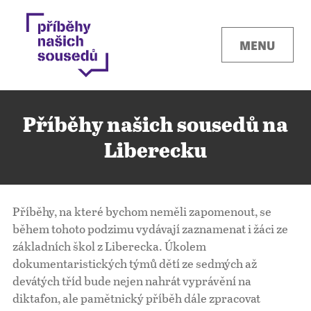
MENU
Příběhy našich sousedů na
Liberecku
Kontakty
Příběhy, na které bychom neměli zapomenout, se
Místa
během tohoto podzimu vydávají zaznamenat i žáci ze
základních škol z Liberecka. Úkolem
dokumentaristických týmů dětí ze sedmých až
O projektu
devátých tříd bude nejen nahrát vyprávění na
diktafon, ale pamětnický příběh dále zpracovat
Pro města