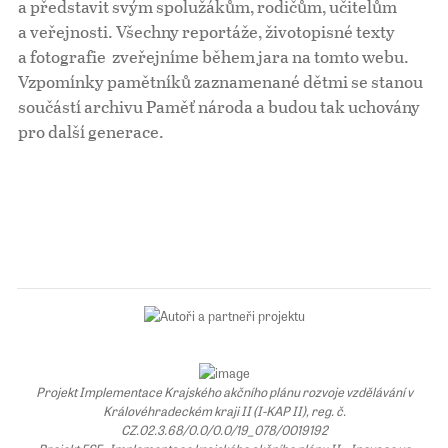
a představit svým spolužákům, rodičům, učitelům
a veřejnosti. Všechny reportáže, životopisné texty
Pro školy
a fotografie zveřejníme během jara na tomto webu.
Vzpomínky pamětníků zaznamenané dětmi se stanou
Příběhy našich sousedů
součástí archivu Paměť národa a budou tak uchovány
pro další generace.
Projekt Implementace Krajského akčního plánu rozvoje vzdělávání v
Královéhradeckém kraji II (I-KAP II), reg. č.
CZ.02.3.68/0.0/0.0/19_078/0019192