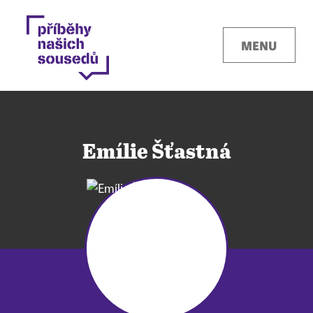
MENU
Emílie Šťastná
Kontakty
Místa
O projektu
Pro města