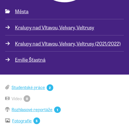
Města
Pro školy
Kralupy nad Vltavou, Velvary, Veltrusy
Příběhy našich sousedů
Kralupy nad Vltavou, Velvary, Veltrusy (2021/2022)
Emílie Šťastná
Studentské práce
2
Video
0
Rozhlasové reportáže
1
Fotografie
5