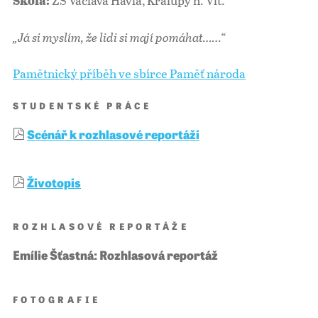
ZŠ Václava Havla, Kralupy n. Vlt.
Škola:
„
Já si myslím, že lidi si mají pomáhat……“
Pamětnický příběh ve sbírce Paměť národa
STUDENTSKÉ PRÁCE
Scénář k rozhlasové reportáži
Životopis
ROZHLASOVÉ REPORTÁŽE
Emílie Šťastná: Rozhlasová reportáž
FOTOGRAFIE