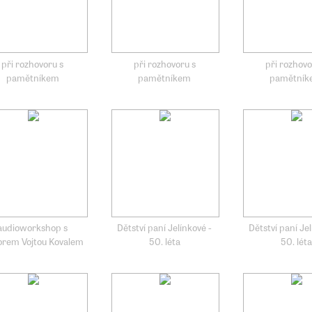
při rozhovoru s
při rozhovoru s
při rozhovo
pamětníkem
pamětníkem
pamětní
audioworkshop s
Dětství paní Jelínkové -
Dětství paní Jel
orem Vojtou Kovalem
50. léta
50. léta