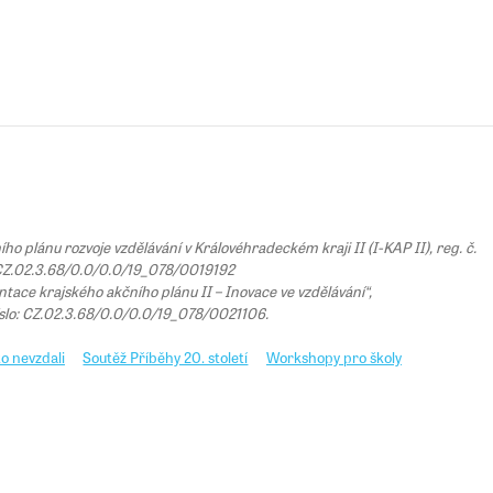
 plánu rozvoje vzdělávání v Královéhradeckém kraji II (I-KAP II), reg. č.
Z.02.3.68/0.0/0.0/19_078/0019192
tace krajského akčního plánu II – Inovace ve vzdělávání“,
íslo: CZ.02.3.68/0.0/0.0/19_078/0021106.
o nevzdali
Soutěž Příběhy 20. století
Workshopy pro školy