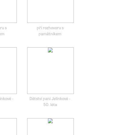
ru s
při rozhovoru s
kem
pamětníkem
ínkové -
Dětství paní Jelínkové -
50. léta