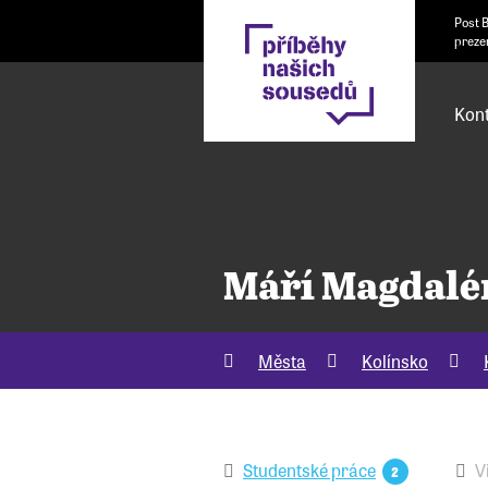
Post 
preze
Kont
Máří Magdalé
Města
Kolínsko
Studentské práce
V
2