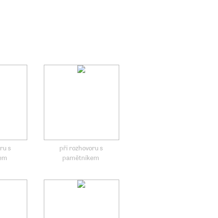
ru s
při rozhovoru s
kem
pamětníkem