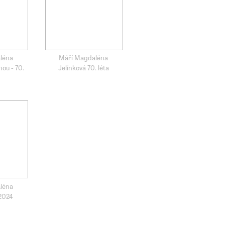
léna
Máří Magdaléna
nou - 70.
Jelínková 70. léta
léna
 2024