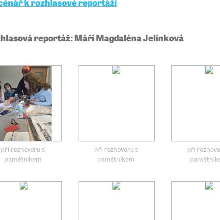
cénář k rozhlasové reportáži
hlasová reportáž: Máří Magdaléna Jelínková
při rozhovoru s
při rozhovoru s
při rozhovo
pamětníkem
pamětníkem
pamětní