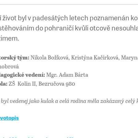
jí život byl v padesátých letech poznamenán ko
stěhováním do pohraničí kvůli otcově nesouhl
žimem.
Nikola Božková, Kristýna Kačírková, Maryn
orský tým:
hobrová
Mgr. Adam Bárta
agogické vedení:
ZŠ Kolín II, Bezručova 980
la:
 byl vedenej jako kulak a celá rodina měla zakázaný celý k
ivotopis