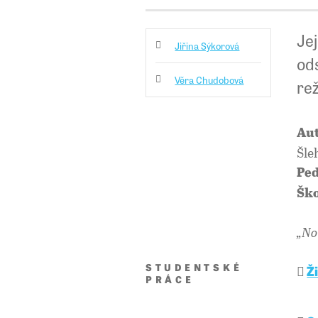
Je
Jiřina Sýkorová
od
Věra Chudobová
re
Aut
Šle
Ped
Ško
„No
STUDENTSKÉ
Ž
PRÁCE