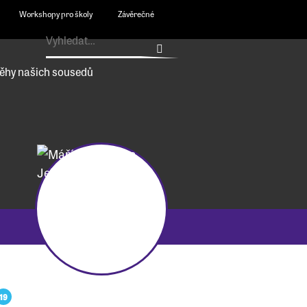
Workshopy pro školy
Závěrečné
ěhy našich sousedů
19