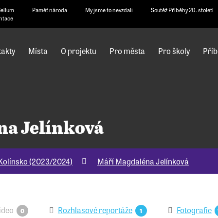
Bellum
Paměť národa
My jsme to nevzdali
Soutěž Příběhy 20. století
ntace
akty
Místa
O projektu
Pro města
Pro školy
Příb
na Jelínková
Kolínsko (2023/2024)
Máří Magdaléna Jelínková
ideo
Rozhlasové reportáže
Fotografie
0
1