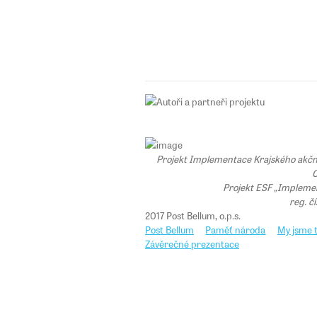
Projekt Implementace Krajského akčního
C
Projekt ESF „Implemen
reg. č
2017 Post Bellum, o.p.s.
Post Bellum
Paměť národa
My jsme t
Závěrečné prezentace