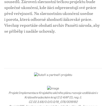
sousedů. Zároveň slavnostní tečkou projektu bude
společné ukončení, kde žáci odprezentují své práce
Pro školy
před veřejností. Na slavnostním ukončení usedne
i porota, která odborně zhodnotí žákovské práce.
Příběhy našich sousedů
Všechny reportáže obohatí archiv Paměti národa, aby
se příběhy i nadále uchovaly.
Projekt Implementace Krajského akčního plánu rozvoje vzdělávání v
Královéhradeckém kraji II (I-KAP II), reg. č.
CZ.02.3.68/0.0/0.0/19_078/0019192