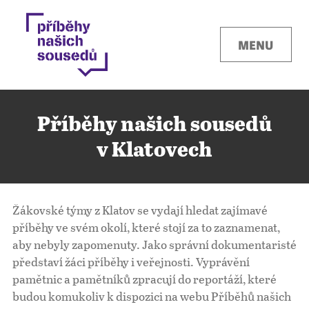
MENU
Příběhy našich sousedů
v Klatovech
Kontakty
Žákovské týmy z
Klatov
se vydají hledat zajímavé
Místa
příběhy ve svém okolí, které stojí za to zaznamenat,
aby nebyly zapomenuty. Jako správní dokumentaristé
představí žáci příběhy i veřejnosti. Vyprávění
O projektu
pamětnic a pamětníků zpracují do reportáží, které
budou komukoliv k dispozici na webu Příběhů našich
Pro města