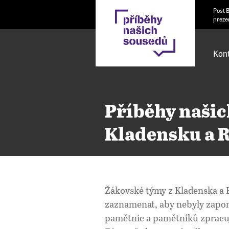
Post 
preze
Kont
Příběhy našic
Kladensku a 
Žákovské týmy z
Kladenska a 
zaznamenat, aby nebyly zapome
pamětnic a pamětníků zpracuj