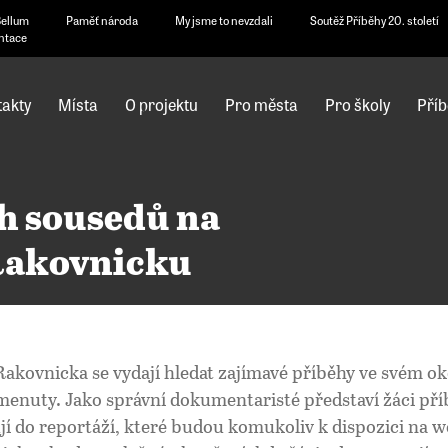
Bellum
Paměť národa
My jsme to nevzdali
Soutěž Příběhy 20. století
ntace
akty
Místa
O projektu
Pro města
Pro školy
Příb
h sousedů na
Rakovnicku
Rakovnicka
se vydají hledat zajímavé příběhy ve svém okol
nuty. Jako správní dokumentaristé představí žáci příb
í do reportáží, které budou komukoliv k dispozici na 