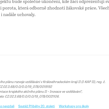
jektu bude společné ukončení, kde žáci odprezentují sv
i porota, která odborně zhodnotí žákovské práce. Všec
 i nadále uchovaly.
 plánu rozvoje vzdělávání v Královéhradeckém kraji II (I-KAP II), reg. č.
Z.02.3.68/0.0/0.0/19_078/0019192
tace krajského akčního plánu II – Inovace ve vzdělávání“,
íslo: CZ.02.3.68/0.0/0.0/19_078/0021106.
o nevzdali
Soutěž Příběhy 20. století
Workshopy pro školy