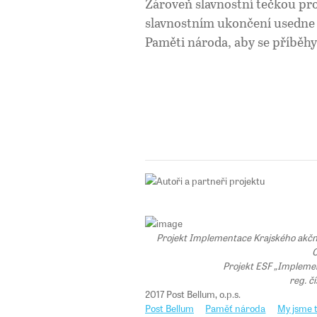
Zároveň slavnostní tečkou pro
slavnostním ukončení usedne 
Paměti národa, aby se příběhy
Projekt Implementace Krajského akčního
C
Projekt ESF „Implemen
reg. č
2017 Post Bellum, o.p.s.
Post Bellum
Paměť národa
My jsme t