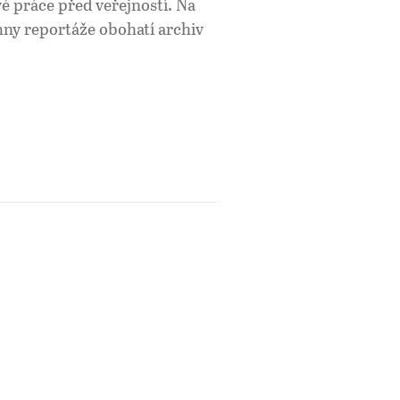
é práce před veřejností. Na
hny reportáže obohatí archiv