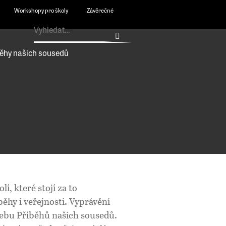
Workshopy pro školy
Závěrečné
ěhy našich sousedů
í, které stojí za to
ěhy i veřejnosti. Vyprávění
webu Příběhů našich sousedů.