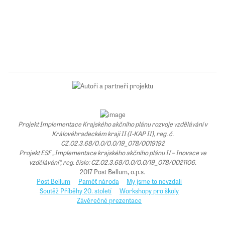
Projekt Implementace Krajského akčního plánu rozvoje vzdělávání v
Královéhradeckém kraji II (I-KAP II), reg. č.
CZ.02.3.68/0.0/0.0/19_078/0019192
Projekt ESF „Implementace krajského akčního plánu II – Inovace ve
vzdělávání“, reg. číslo: CZ.02.3.68/0.0/0.0/19_078/0021106.
2017 Post Bellum, o.p.s.
Post Bellum
Paměť národa
My jsme to nevzdali
Soutěž Příběhy 20. století
Workshopy pro školy
Závěrečné prezentace