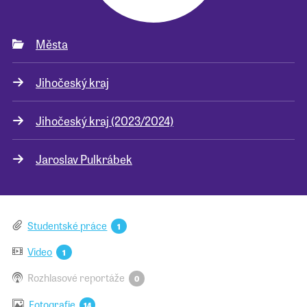
Města
Jihočeský kraj
Jihočeský kraj (2023/2024)
Jaroslav Pulkrábek
Studentské práce
1
Video
1
Rozhlasové reportáže
0
Fotografie
14