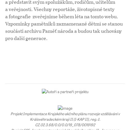
a představit svým spolužákům, rodičům, učitelům
a veřejnosti. Všechny reportáže, životopisné texty
Pro školy
a fotografie zveřejníme během léta na tomto webu.
Vzpomínky pamětníků zaznamenané dětmi se stanou
Příběhy našich sousedů
součástí archivu Paměť národa a budou tak uchovány
pro další generace.
Projekt Implementace Krajského akčního plánu rozvoje vzdělávání v
Královéhradeckém kraji II (I-KAP II), reg. č.
CZ.02.3.68/0.0/0.0/19_078/0019192