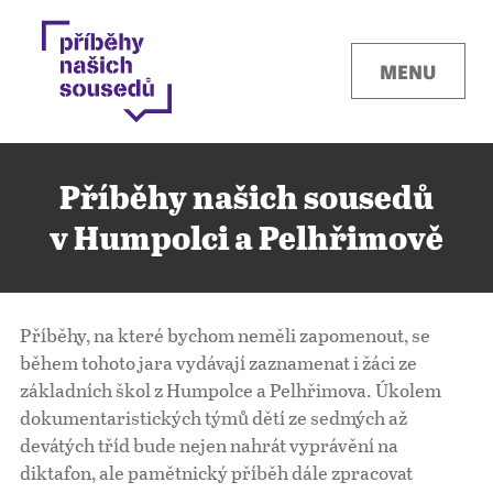
MENU
Příběhy našich sousedů
v Humpolci a Pelhřimově
Kontakty
Příběhy, na které bychom neměli zapomenout, se
Místa
během tohoto jara vydávají zaznamenat i žáci ze
základních škol z Humpolce a Pelhřimova. Úkolem
dokumentaristických týmů dětí ze sedmých až
O projektu
devátých tříd bude nejen nahrát vyprávění na
diktafon, ale pamětnický příběh dále zpracovat
Pro města