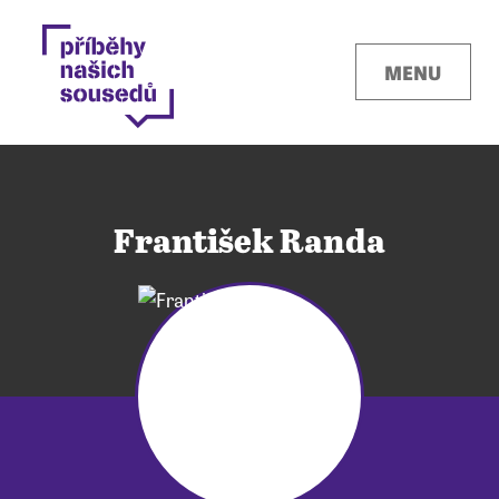
MENU
František Randa
Kontakty
Místa
O projektu
Pro města