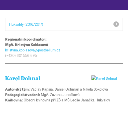
Pro školy
Hukvaldy (2016/2017)
1
Příběhy našich sousedů
Regionální koordinátor:
MgA. Kristýna Koblasová
kristyna.koblasova@​​postbellum.cz
(+420) 601 556 695
Karel Dohnal
Autorský tým:
Václav Kapsia, Daniel Ochman a Nikola Sokolová
Pedagogické vedení:
MgA. Zuzana Jurečková
Knihovna:
Obecní knihovna při ZŠ a MŠ Leoše Janáčka Hukvaldy