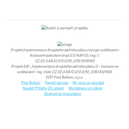
Projekt Implementace Krajského akčního plánu rozvoje vzdělávání v
Královéhradeckém kraji II (I-KAP II), reg. č.
CZ.02.3.68/0.0/0.0/19_078/0019192
Projekt ESF „Implementace krajského akčního plánu II – Inovace ve
vzdělávání“, reg. číslo: CZ.02.3.68/0.0/0.0/19_078/0021106.
2017 Post Bellum, o.p.s.
Post Bellum
Paměť národa
My jsme to nevzdali
Soutěž Příběhy 20. století
Workshopy pro školy
Závěrečné prezentace