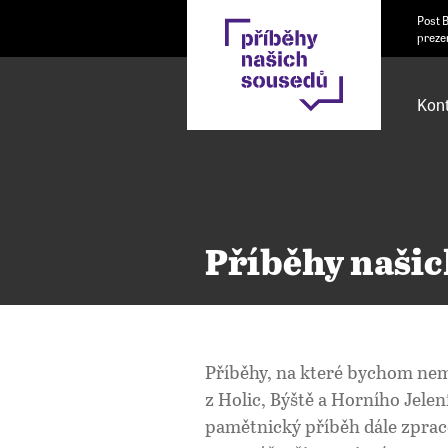
Post 
preze
Kont
Příběhy našic
Příběhy, na které bychom nem
z Holic, Býště a Horního Jele
pamětnický příběh dále zprac