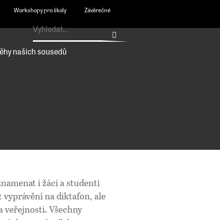
Workshopy pro školy
Závěrečné
ěhy našich sousedů
amenat i žáci a studenti
vyprávění na diktafon, ale
 veřejnosti. Všechny