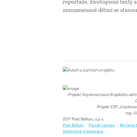
reportáže, životopisné texty
zaznamenané dětmi se stanou 
Projekt Implementace Krajského akčního
C
Projekt ESF „Implemen
reg. č
2017 Post Bellum, o.p.s.
Post Bellum
Paměť národa
My jsme t
Závěrečné prezentace