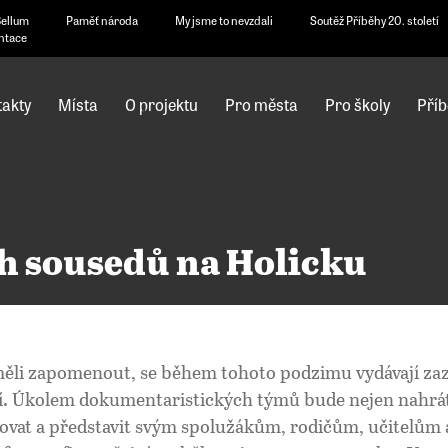
Bellum
Paměť národa
My jsme to nevzdali
Soutěž Příběhy 20. století
ntace
akty
Místa
O projektu
Pro města
Pro školy
Příb
h sousedů na Holicku
ěli zapomenout, se během tohoto podzimu vydávají zazn
ní. Úkolem dokumentaristických týmů bude nejen nahrát 
ovat a představit svým spolužákům, rodičům, učitelům a