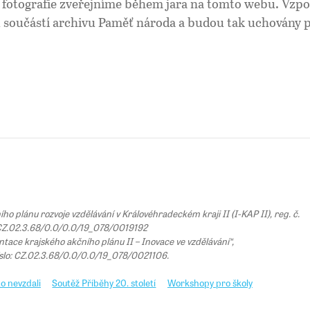
 a fotografie zveřejníme během jara na tomto webu. Vz
součástí archivu Paměť národa a budou tak uchovány pr
 plánu rozvoje vzdělávání v Královéhradeckém kraji II (I-KAP II), reg. č.
Z.02.3.68/0.0/0.0/19_078/0019192
tace krajského akčního plánu II – Inovace ve vzdělávání“,
íslo: CZ.02.3.68/0.0/0.0/19_078/0021106.
o nevzdali
Soutěž Příběhy 20. století
Workshopy pro školy