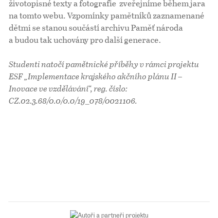
životopisné texty a fotografie zveřejníme během jara
na tomto webu. Vzpomínky pamětníků zaznamenané
Pro školy
dětmi se stanou součástí archivu Paměť národa
a budou tak uchovány pro další generace.
Příběhy našich sousedů
Studenti natočí pamětnické příběhy v rámci projektu
ESF „Implementace krajského akčního plánu II –
Inovace ve vzdělávání“, reg. číslo:
CZ.02.3.68/0.0/0.0/19_078/0021106.