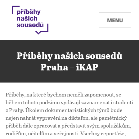
MENU
Příběhy našich sousedů
Praha – iKAP
Kontakty
Příběhy, na které bychom neměli zapomenout, se
Místa
během tohoto podzimu vydávají zaznamenat i studenti
z Prahy. Úkolem dokumentaristických týmů bude
nejen nahrát vyprávění na diktafon, ale pamětnický
O projektu
příběh dále zpracovat a představit svým spolužákům,
rodičům, učitelům a veřejnosti. Všechny reportáže,
Pro města