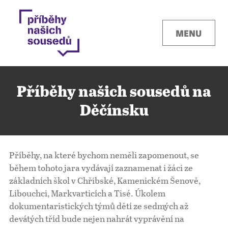
MENU
Příběhy našich sousedů na
Děčínsku
Kontakty
Příběhy, na které bychom neměli zapomenout, se
Místa
během tohoto jara vydávají zaznamenat i žáci ze
základních škol v Chřibské, Kamenickém Šenově,
Libouchci, Markvarticích a Tisé. Úkolem
O projektu
dokumentaristických týmů dětí ze sedmých až
devátých tříd bude nejen nahrát vyprávění na
Pro města