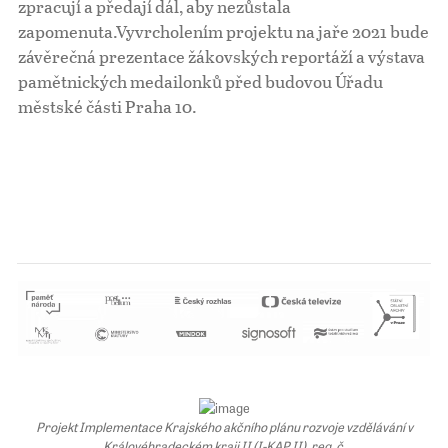
zpracují a předají dál, aby nezůstala
zapomenuta.Vyvrcholením projektu na jaře 2021 bude
Pro školy
závěrečná prezentace žákovských reportáží a výstava
pamětnických medailonků před budovou Úřadu
Příběhy našich sousedů
městské části Praha 10.
Projekt Implementace Krajského akčního plánu rozvoje vzdělávání v
Královéhradeckém kraji II (I-KAP II), reg. č.