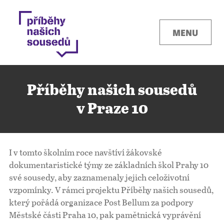
MENU
Příběhy našich sousedů
v Praze 10
Kontakty
I v tomto školním roce navštíví žákovské
Místa
dokumentaristické týmy ze základních škol Prahy 10
své sousedy, aby zaznamenaly jejich celoživotní
vzpomínky. V rámci projektu Příběhy našich sousedů,
O projektu
který pořádá organizace Post Bellum za podpory
Městské části Praha 10, pak pamětnická vyprávění
Pro města