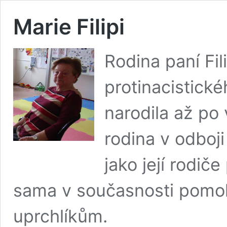
Marie Filipi
Rodina paní Fil
protinacistick
narodila až po 
rodina v odboji 
jako její rodič
sama v současnosti pomoh
uprchlíkům.